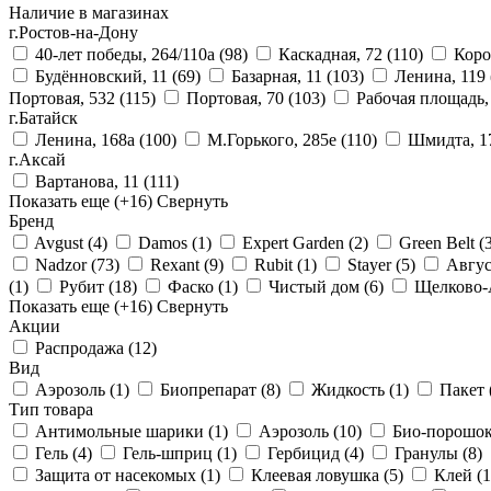
Наличие в магазинах
г.Ростов-на-Дону
40-лет победы, 264/110а
(98)
Каскадная, 72
(110)
Коро
Будённовский, 11
(69)
Базарная, 11
(103)
Ленина, 119
Портовая, 532
(115)
Портовая, 70
(103)
Рабочая площадь,
г.Батайск
Ленина, 168а
(100)
М.Горького, 285е
(110)
Шмидта, 1
г.Аксай
Вартанова, 11
(111)
Показать еще
(+16)
Свернуть
Бренд
Avgust
(4)
Damos
(1)
Expert Garden
(2)
Green Belt
(
Nadzor
(73)
Rexant
(9)
Rubit
(1)
Stayer
(5)
Авгу
(1)
Рубит
(18)
Фаско
(1)
Чистый дом
(6)
Щелково
Показать еще
(+16)
Свернуть
Акции
Распродажа
(12)
Вид
Аэрозоль
(1)
Биопрепарат
(8)
Жидкость
(1)
Пакет
Тип товара
Антимольные шарики
(1)
Аэрозоль
(10)
Био-порошо
Гель
(4)
Гель-шприц
(1)
Гербицид
(4)
Гранулы
(8)
Защита от насекомых
(1)
Клеевая ловушка
(5)
Клей
(1