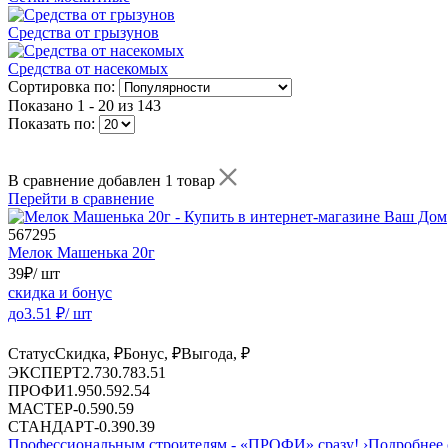
Средства от грызунов
Средства от насекомых
Сортировка по:
Показано
1 - 20 из 143
Показать по:
В сравнение добавлен 1 товар
Перейти в сравнение
567295
Мелок Машенька 20г
39
₽
/ шт
скидка и бонус
до
3.51
₽/ шт
Статус
Скидка, ₽
Бонус, ₽
Выгода, ₽
ЭКСПЕРТ
2.73
0.78
3.51
ПРОФИ
1.95
0.59
2.54
МАСТЕР
-
0.59
0.59
СТАНДАРТ
-
0.39
0.39
Профессиональным строителям -
«ПРОФИ»
сразу!
›
Подробнее 