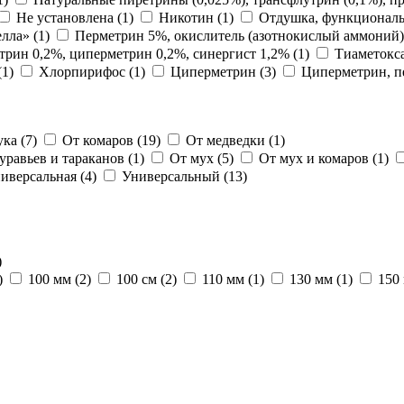
Не установлена
(1)
Никотин
(1)
Отдушка, функциональ
елла»
(1)
Перметрин 5%, окислитель (азотнокислый аммоний)
трин 0,2%, циперметрин 0,2%, синергист 1,2%
(1)
Тиаметокс
(1)
Хлорпирифос
(1)
Циперметрин
(3)
Циперметрин, 
ука
(7)
От комаров
(19)
От медведки
(1)
уравьев и тараканов
(1)
От мух
(5)
От мух и комаров
(1)
иверсальная
(4)
Универсальный
(13)
)
)
100 мм
(2)
100 см
(2)
110 мм
(1)
130 мм
(1)
150