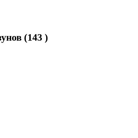
зунов
(143 )