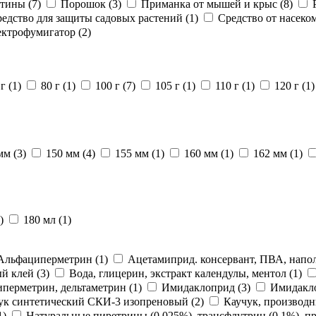
стины
(7)
Порошок
(3)
Приманка от мышей и крыс
(8)
едство для защиты садовых растений
(1)
Средство от насек
ектрофумигатор
(2)
 г
(1)
80 г
(1)
100 г
(7)
105 г
(1)
110 г
(1)
120 г
(1)
 мм
(3)
150 мм
(4)
155 мм
(1)
160 мм
(1)
162 мм
(1)
)
180 мл
(1)
Альфациперметрин
(1)
Ацетамиприд. консервант, ПВА, напо
ый клей
(3)
Вода, глицерин, экстракт календулы, ментол
(1)
иперметрин, дельтаметрин
(1)
Имидаклоприд
(3)
Имидакл
ук синтетический СКИ-3 изопреновый
(2)
Каучук, производ
1)
Натуральные пиретрины (0,025%), трансфлутрин (0,1%), п