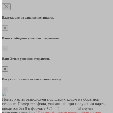
Благодарим за заполнение анкеты.
×
Ваше сообщение успешно отправлено.
×
Ваш Отзыв успешно отправлен.
×
Вы уже оставляли отзыв к этому заказу.
×
Номер карты разположен под штрих-кодом на обратной
стороне. Номер телефона, указанный при получении карты,
вводится без 8 в формате +7(___)-___-__-__ В случае
появления ошибки
"Неверный номер карты и/или номер