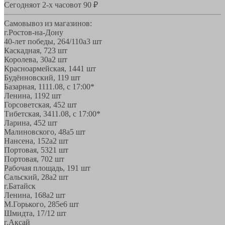
Сегодня
от 2-х часов
от 90 ₽
Самовывоз из магазинов:
г.Ростов-на-Дону
40-лет победы, 264/110а
3 шт
Каскадная, 72
3 шт
Королева, 30а
2 шт
Красноармейская, 144
1 шт
Будённовский, 11
9 шт
Базарная, 11
11.08, с 17:00*
Ленина, 119
2 шт
Горсоветская, 45
2 шт
Тибетская, 34
11.08, с 17:00*
Ларина, 45
2 шт
Малиновского, 48а
5 шт
Нансена, 152а
2 шт
Портовая, 532
1 шт
Портовая, 70
2 шт
Рабочая площадь, 19
1 шт
Сальский, 28a
2 шт
г.Батайск
Ленина, 168а
2 шт
М.Горького, 285е
6 шт
Шмидта, 17/1
2 шт
г.Аксай