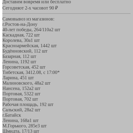
Доставим вовремя или бесплатно
Сегодня
от 2-х часов
от 90 ₽
Самовывоз из магазинов:
г.Ростов-на-Дону
40-лет победы, 264/110а
2 шт
Каскадная, 72
2 шт
Королева, 30а
1 шт
Красноармейская, 144
2 шт
Будённовский, 11
2 шт
Базарная, 11
2 шт
Ленина, 119
2 шт
Горсоветская, 45
2 шт
Тибетская, 34
12.08, с 17:00*
Ларина, 45
1 шт
Малиновского, 48а
2 шт
Нансена, 152а
2 шт
Портовая, 532
2 шт
Портовая, 70
2 шт
Рабочая площадь, 19
2 шт
Сальский, 28a
2 шт
г.Батайск
Ленина, 168а
1 шт
М.Горького, 285е
3 шт
Шмидта, 17/1
3 шт