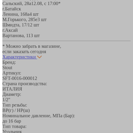
Сальский, 28a
12.08, с 17:00*
г.Батайск
Ленина, 168а
4 шт
М.Горького, 285е
3 шт
Шмидта, 17/1
2 шт
г.Аксай
Вартанова, 11
3 шт
* Можно забрать в магазине,
если заказать сегодня
Характеристики
Бренд:
Stout
Артикул:
SFT-0016-000012
Страна производства:
ИТАЛИЯ
Диаметр:
1/2"
Тип резьбы:
ВР(г) / НР(ш)
Номинальное давление, МПа (Бар):
до 16 бар
Тип товара:
Угольник