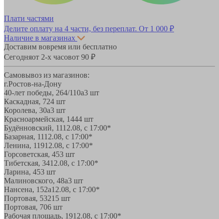
Плати частями
Делите оплату на 4 части, без переплат.
От 1 000 ₽
Наличие в магазинах
Доставим вовремя или бесплатно
Сегодня
от 2-х часов
от 90 ₽
Самовывоз из магазинов:
г.Ростов-на-Дону
40-лет победы, 264/110а
3 шт
Каскадная, 72
4 шт
Королева, 30а
3 шт
Красноармейская, 144
4 шт
Будённовский, 11
12.08, с 17:00*
Базарная, 11
12.08, с 17:00*
Ленина, 119
12.08, с 17:00*
Горсоветская, 45
3 шт
Тибетская, 34
12.08, с 17:00*
Ларина, 45
3 шт
Малиновского, 48а
3 шт
Нансена, 152а
12.08, с 17:00*
Портовая, 532
15 шт
Портовая, 70
6 шт
Рабочая площадь, 19
12.08, с 17:00*