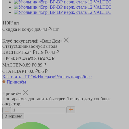
119
₽
/ шт
Скидка и бонус до
6.43
₽/ шт
Клуб покупателей «Ваш Дом»
Статус
Скидка
Бонус
Выгода
ЭКСПЕРТ
5.24 ₽
1.19 ₽
6.43 ₽
ПРОФИ
3.45 ₽
0.89 ₽
4.34 ₽
МАСТЕР
-
0.89 ₽
0.89 ₽
СТАНДАРТ
-
0.6 ₽
0.6 ₽
Как стать «ПРОФИ» сразу!
Узнать подробнее
Привезём
Привезём
Постараемся доставить быстрее. Точную дату сообщит
оператор.
В корзину