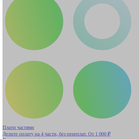
Плати частями
Делите оплату на 4 части, без переплат.
От 1 000 ₽