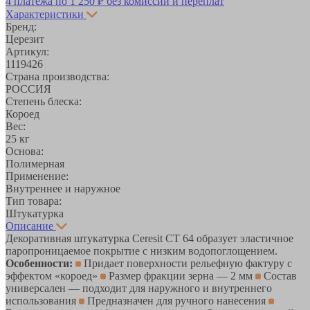
4 платежа по
1 250 ₽
без комиссий и переплат
Характеристики
Бренд:
Церезит
Артикул:
1119426
Страна производства:
РОССИЯ
Степень блеска:
Короед
Вес:
25 кг
Основа:
Полимерная
Применение:
Внутреннее и наружное
Тип товара:
Штукатурка
Описание
Декоративная штукатурка Ceresit CT 64 образует эластичное
паропроницаемое покрытие с низким водопоглощением.
Особенности:
Придает поверхности рельефную фактуру с
эффектом «короед»
Размер фракции зерна — 2 мм
Состав
универсален — подходит для наружного и внутреннего
использования
Предназначен для ручного нанесения