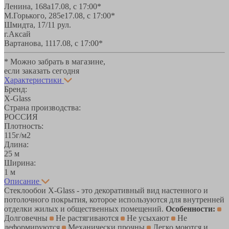
Ленина, 168а
17.08, с 17:00*
М.Горького, 285е
17.08, с 17:00*
Шмидта, 17/1
1 рул.
г.Аксай
Вартанова, 11
17.08, с 17:00*
* Можно забрать в магазине,
если заказать сегодня
Характеристики
Бренд:
X-Glass
Страна производства:
РОССИЯ
Плотность:
115г/м2
Длина:
25 м
Ширина:
1 м
Описание
Стеклообои X-Glass - это декоративный вид настенного и
потолочного покрытия, которое используются для внутренней
отделки жилых и общественных помещений.
Особенности:
Долговечны
Не растягиваются
Не усыхают
Не
деформируются
Механически прочны
Легко моются и