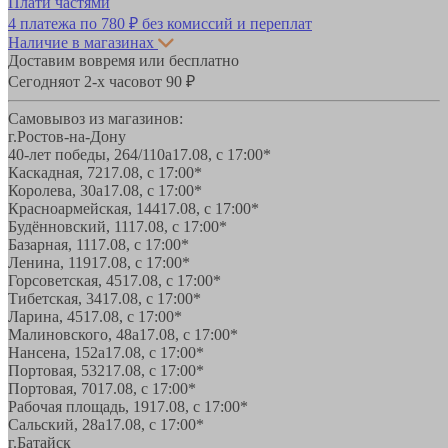
Плати частями
4 платежа по
780 ₽
без комиссий и переплат
Наличие в магазинах
Доставим вовремя или бесплатно
Сегодня
от 2-х часов
от 90 ₽
Самовывоз из магазинов:
г.Ростов-на-Дону
40-лет победы, 264/110а
17.08, с 17:00*
Каскадная, 72
17.08, с 17:00*
Королева, 30а
17.08, с 17:00*
Красноармейская, 144
17.08, с 17:00*
Будённовский, 11
17.08, с 17:00*
Базарная, 11
17.08, с 17:00*
Ленина, 119
17.08, с 17:00*
Горсоветская, 45
17.08, с 17:00*
Тибетская, 34
17.08, с 17:00*
Ларина, 45
17.08, с 17:00*
Малиновского, 48а
17.08, с 17:00*
Нансена, 152а
17.08, с 17:00*
Портовая, 532
17.08, с 17:00*
Портовая, 70
17.08, с 17:00*
Рабочая площадь, 19
17.08, с 17:00*
Сальский, 28a
17.08, с 17:00*
г.Батайск