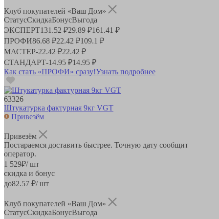
Клуб покупателей «Ваш Дом»
Статус
Скидка
Бонус
Выгода
ЭКСПЕРТ
131.52 ₽
29.89 ₽
161.41 ₽
ПРОФИ
86.68 ₽
22.42 ₽
109.1 ₽
МАСТЕР
-
22.42 ₽
22.42 ₽
СТАНДАРТ
-
14.95 ₽
14.95 ₽
Как стать «ПРОФИ» сразу!
Узнать подробнее
63326
Штукатурка фактурная 9кг VGT
Привезём
Привезём
Постараемся доставить быстрее. Точную дату сообщит
оператор.
1 529
₽
/ шт
скидка и бонус
до
82.57
₽/ шт
Клуб покупателей «Ваш Дом»
Статус
Скидка
Бонус
Выгода