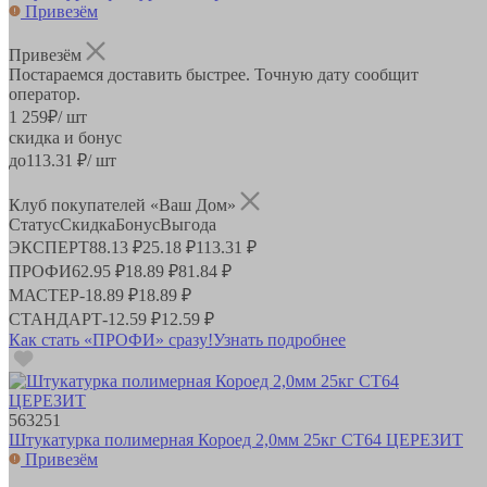
Привезём
Привезём
Постараемся доставить быстрее. Точную дату сообщит
оператор.
1 259
₽
/ шт
скидка и бонус
до
113.31
₽/ шт
Клуб покупателей «Ваш Дом»
Статус
Скидка
Бонус
Выгода
ЭКСПЕРТ
88.13 ₽
25.18 ₽
113.31 ₽
ПРОФИ
62.95 ₽
18.89 ₽
81.84 ₽
МАСТЕР
-
18.89 ₽
18.89 ₽
СТАНДАРТ
-
12.59 ₽
12.59 ₽
Как стать «ПРОФИ» сразу!
Узнать подробнее
563251
Штукатурка полимерная Короед 2,0мм 25кг СТ64 ЦЕРЕЗИТ
Привезём