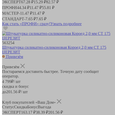
ЭКСПЕРТ
67.28 ₽
15.29 ₽
82.57 ₽
ПРОФИ
44.34 ₽
11.47 ₽
55.81 ₽
МАСТЕР
-
11.47 ₽
11.47 ₽
СТАНДАРТ
-
7.65 ₽
7.65 ₽
Как стать «ПРОФИ» сразу!
Узнать подробнее
563254
Штукатурка силикатно-силиконовая Короед 2,0 мм СТ 175
ЦЕРЕЗИТ
Привезём
Привезём
Постараемся доставить быстрее. Точную дату сообщит
оператор.
4 799
₽
/ шт
скидка и бонус
до
201.56
₽/ шт
Клуб покупателей «Ваш Дом»
Статус
Скидка
Бонус
Выгода
ЭКСПЕРТ
163.17 ₽
38.39 ₽
201.56 ₽