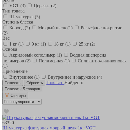
VGT
(3)
Церезит
(2)
Тип товара
Штукатурка
(5)
Степень блеска
Короед
(2)
Мокрый шелк
(1)
Рельефное покрытие
(2)
Вес
1 кг
(1)
9 кг
(1)
18 кг
(1)
25 кг
(2)
Основа
Акриловый сополимер
(1)
Водная дисперсия
полимеров
(2)
Полимерная
(1)
Силикатно-силиконовая
(1)
Применение
Внутреннее
(1)
Внутреннее и наружное
(4)
Показать
Найдено:
Показать:
5 товаров
Фильтры
63320
Штукатурка фактурная мокрый шелк 1кг VGT