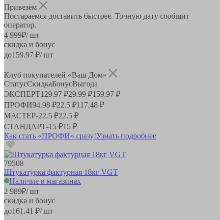
Привезём
Постараемся доставить быстрее. Точную дату сообщит
оператор.
4 999
₽
/ шт
скидка и бонус
до
159.97
₽/ шт
Клуб покупателей «Ваш Дом»
Статус
Скидка
Бонус
Выгода
ЭКСПЕРТ
129.97 ₽
29.99 ₽
159.97 ₽
ПРОФИ
94.98 ₽
22.5 ₽
117.48 ₽
МАСТЕР
-
22.5 ₽
22.5 ₽
СТАНДАРТ
-
15 ₽
15 ₽
Как стать «ПРОФИ» сразу!
Узнать подробнее
79508
Штукатурка фактурная 18кг VGT
Наличие в магазинах
2 989
₽
/ шт
скидка и бонус
до
161.41
₽/ шт