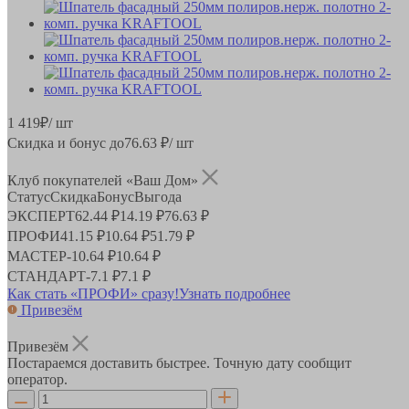
1 419
₽
/ шт
Скидка и бонус до
76.63
₽/ шт
Клуб покупателей «Ваш Дом»
Статус
Скидка
Бонус
Выгода
ЭКСПЕРТ
62.44 ₽
14.19 ₽
76.63 ₽
ПРОФИ
41.15 ₽
10.64 ₽
51.79 ₽
МАСТЕР
-
10.64 ₽
10.64 ₽
СТАНДАРТ
-
7.1 ₽
7.1 ₽
Как стать «ПРОФИ» сразу!
Узнать подробнее
Привезём
Привезём
Постараемся доставить быстрее. Точную дату сообщит
оператор.