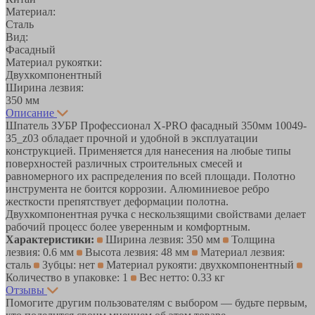
Материал:
Сталь
Вид:
Фасадный
Материал рукоятки:
Двухкомпонентный
Ширина лезвия:
350 мм
Описание
Шпатель ЗУБР Профессионал X-PRO фасадный 350мм 10049-
35_z03 обладает прочной и удобной в эксплуатации
конструкцией. Применяется для нанесения на любые типы
поверхностей различных строительных смесей и
равномерного их распределения по всей площади. Полотно
инструмента не боится коррозии. Алюминиевое ребро
жесткости препятствует деформации полотна.
Двухкомпонентная ручка с нескользящими свойствами делает
рабочий процесс более уверенным и комфортным.
Характеристики:
Ширина лезвия: 350 мм
Толщина
лезвия: 0.6 мм
Высота лезвия: 48 мм
Материал лезвия:
сталь
Зубцы: нет
Материал рукояти: двухкомпонентный
Количество в упаковке: 1
Вес нетто: 0.33 кг
Отзывы
Помогите другим пользователям с выбором — будьте первым,