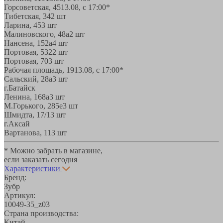
Горсоветская, 45
13.08, с 17:00*
Тибетская, 34
2 шт
Ларина, 45
3 шт
Малиновского, 48а
2 шт
Нансена, 152а
4 шт
Портовая, 532
2 шт
Портовая, 70
3 шт
Рабочая площадь, 19
13.08, с 17:00*
Сальский, 28a
3 шт
г.Батайск
Ленина, 168а
3 шт
М.Горького, 285е
3 шт
Шмидта, 17/1
3 шт
г.Аксай
Вартанова, 11
3 шт
* Можно забрать в магазине,
если заказать сегодня
Характеристики
Бренд:
Зубр
Артикул:
10049-35_z03
Страна производства:
Китай