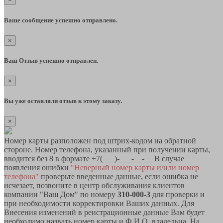
Ваше сообщение успешно отправлено.
×
Ваш Отзыв успешно отправлен.
×
Вы уже оставляли отзыв к этому заказу.
×
Номер карты разположен под штрих-кодом на обратной
стороне. Номер телефона, указанный при получении карты,
вводится без 8 в формате +7(___)-___-__-__ В случае
появления ошибки
"Неверный номер карты и/или номер
телефона"
проверьте введенные данные, если ошибка не
исчезает, позвоните в центр обслуживания клиентов
компании "Ваш Дом" по номеру
310-000-3
для проверки и
при необходимости корректировки Ваших данных. Для
Внесения изменений в реистрационные данные Вам будет
необходимо назвать номер карты и Ф.И.О. владельца. На