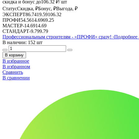
скидка и бонус до
106.32
₽/ шт
Статус
Скидка, ₽
Бонус, ₽
Выгода, ₽
ЭКСПЕРТ
86.74
19.59
106.32
ПРОФИ
54.56
14.69
69.25
МАСТЕР
-
14.69
14.69
СТАНДАРТ
-
9.79
9.79
Профессиональным строителям -
«ПРОФИ»
сразу!
›
Подробнее 
В наличии: 152 шт
В корзину
В избранное
В избранном
Сравнить
В сравнении