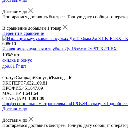
Доставим до
Доставим до
Постараемся доставить быстрее. Точную дату сообщит оператор
В сравнение добавлен 1 товар
Перейти в сравнение
608610
Изоляция каучуковая в трубках Ду 15х6мм 2м ST K-FLEX
109
₽
/ шт
скидка и бонус
до
9.81
₽/ шт
Статус
Скидка, ₽
Бонус, ₽
Выгода, ₽
ЭКСПЕРТ
7.63
2.18
9.81
ПРОФИ
5.45
1.64
7.09
МАСТЕР
-
1.64
1.64
СТАНДАРТ
-
1.09
1.09
Профессиональным строителям -
«ПРОФИ»
сразу!
›
Подробнее 
Доставим до
Доставим до
Постараемся доставить быстрее. Точную дату сообщит оператор