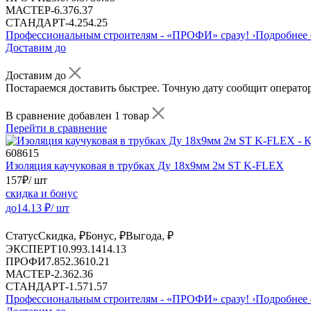
МАСТЕР
-
6.37
6.37
СТАНДАРТ
-
4.25
4.25
Профессиональным строителям -
«ПРОФИ»
сразу!
›
Подробнее 
Доставим до
Доставим до
Постараемся доставить быстрее. Точную дату сообщит оператор
В сравнение добавлен 1 товар
Перейти в сравнение
608615
Изоляция каучуковая в трубках Ду 18х9мм 2м ST K-FLEX
157
₽
/ шт
скидка и бонус
до
14.13
₽/ шт
Статус
Скидка, ₽
Бонус, ₽
Выгода, ₽
ЭКСПЕРТ
10.99
3.14
14.13
ПРОФИ
7.85
2.36
10.21
МАСТЕР
-
2.36
2.36
СТАНДАРТ
-
1.57
1.57
Профессиональным строителям -
«ПРОФИ»
сразу!
›
Подробнее 