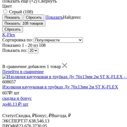
Показать еще
(+2)
Свернуть
Цвет
Серый
(108)
Показать
Найдено:
Показать:
108 товаров
Сбросить
K-Flex
Сортировка по:
Показано
1 - 20 из 108
Показать по:
В сравнение добавлен 1 товар
Перейти в сравнение
608657
Изоляция каучуковая в трубках Ду 76х13мм 2м ST K-FLEX
607
₽
/ шт
скидка и бонус
до
46.13
₽/ шт
Статус
Скидка, ₽
Бонус, ₽
Выгода, ₽
ЭКСПЕРТ
37.63
8.5
46.13
ПРОФИ
23.67
6.37
30.05