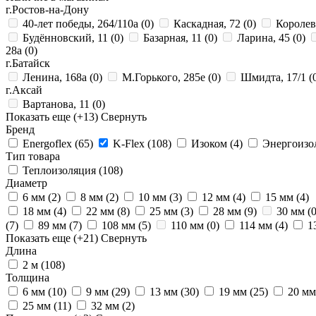
г.Ростов-на-Дону
40-лет победы, 264/110а
(0)
Каскадная, 72
(0)
Королев
Будённовский, 11
(0)
Базарная, 11
(0)
Ларина, 45
(0)
28a
(0)
г.Батайск
Ленина, 168а
(0)
М.Горького, 285е
(0)
Шмидта, 17/1
(
г.Аксай
Вартанова, 11
(0)
Показать еще
(+13)
Свернуть
Бренд
Energoflex
(65)
K-Flex
(108)
Изоком
(4)
Энергоиз
Тип товара
Теплоизоляция
(108)
Диаметр
6 мм
(2)
8 мм
(2)
10 мм
(3)
12 мм
(4)
15 мм
(4)
18 мм
(4)
22 мм
(8)
25 мм
(3)
28 мм
(9)
30 мм
(0
(7)
89 мм
(7)
108 мм
(5)
110 мм
(0)
114 мм
(4)
1
Показать еще
(+21)
Свернуть
Длина
2 м
(108)
Толщина
6 мм
(10)
9 мм
(29)
13 мм
(30)
19 мм
(25)
20 м
25 мм
(11)
32 мм
(2)