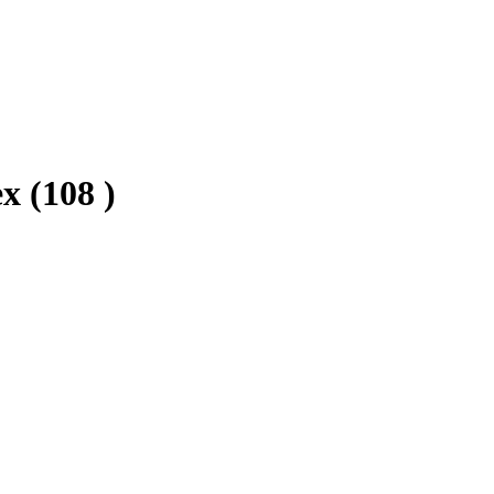
ex
(108 )