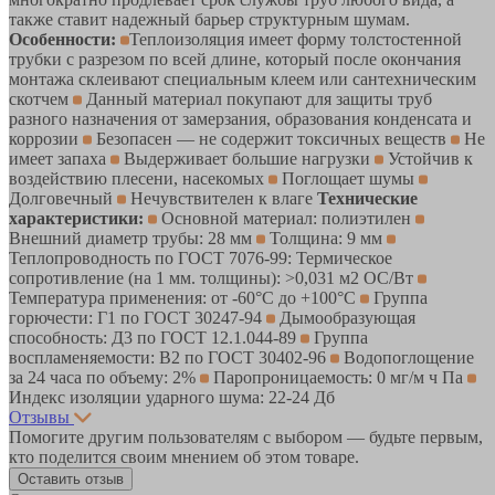
также ставит надежный барьер структурным шумам.
Особенности:
Теплоизоляция имеет форму толстостенной
трубки с разрезом по всей длине, который после окончания
монтажа склеивают специальным клеем или сантехническим
скотчем
Данный материал покупают для защиты труб
разного назначения от замерзания, образования конденсата и
коррозии
Безопасен — не содержит токсичных веществ
Не
имеет запаха
Выдерживает большие нагрузки
Устойчив к
воздействию плесени, насекомых
Поглощает шумы
Долговечный
Нечувствителен к влаге
Технические
характеристики:
Основной материал: полиэтилен
Внешний диаметр трубы: 28 мм
Толщина: 9 мм
Теплопроводность по ГОСТ 7076-99: Термическое
сопротивление (на 1 мм. толщины): >0,031 м2 ОС/Вт
Температура применения: от -60°С до +100°С
Группа
горючести: Г1 по ГОСТ 30247-94
Дымообразующая
способность: Д3 по ГОСТ 12.1.044-89
Группа
воспламеняемости: В2 по ГОСТ 30402-96
Водопоглощение
за 24 часа по объему: 2%
Паропроницаемость: 0 мг/м ч Па
Индекс изоляции ударного шума: 22-24 Дб
Отзывы
Помогите другим пользователям с выбором — будьте первым,
кто поделится своим мнением об этом товаре.
Оставить отзыв