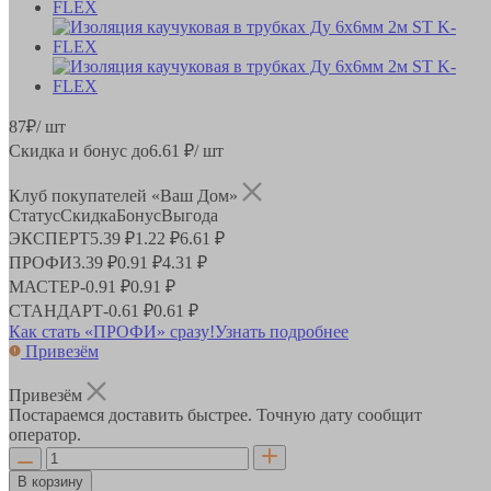
87
₽
/ шт
Скидка и бонус до
6.61
₽/ шт
Клуб покупателей «Ваш Дом»
Статус
Скидка
Бонус
Выгода
ЭКСПЕРТ
5.39 ₽
1.22 ₽
6.61 ₽
ПРОФИ
3.39 ₽
0.91 ₽
4.31 ₽
МАСТЕР
-
0.91 ₽
0.91 ₽
СТАНДАРТ
-
0.61 ₽
0.61 ₽
Как стать «ПРОФИ» сразу!
Узнать подробнее
Привезём
Привезём
Постараемся доставить быстрее. Точную дату сообщит
оператор.
В корзину