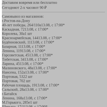
Доставим вовремя или бесплатно
Сегодня
от 2-х часов
от 90 ₽
Самовывоз из магазинов:
г.Ростов-на-Дону
40-лет победы, 264/110а
13.08, с 17:00*
Каскадная, 72
13.08, с 17:00*
Королева, 30а
1 шт
Красноармейская, 144
13.08, с 17:00*
Будённовский, 11
13.08, с 17:00*
Базарная, 11
13.08, с 17:00*
Ленина, 119
13.08, с 17:00*
Горсоветская, 45
13.08, с 17:00*
Тибетская, 34
13.08, с 17:00*
Ларина, 45
13.08, с 17:00*
Малиновского, 48а
13.08, с 17:00*
Нансена, 152а
13.08, с 17:00*
Портовая, 532
2 шт
Портовая, 70
2 шт
Рабочая площадь, 19
13.08, с 17:00*
Сальский, 28a
13.08, с 17:00*
г.Батайск
Ленина, 168а
13.08, с 17:00*
М.Горького, 285е
1 шт
Шмидта, 17/1
13.08, с 17:00*