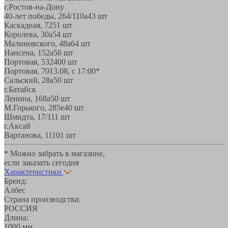
г.Ростов-на-Дону
40-лет победы, 264/110а
43 шт
Каскадная, 72
51 шт
Королева, 30а
54 шт
Малиновского, 48а
64 шт
Нансена, 152а
56 шт
Портовая, 532
400 шт
Портовая, 70
13.08, с 17:00*
Сальский, 28a
50 шт
г.Батайск
Ленина, 168а
50 шт
М.Горького, 285е
40 шт
Шмидта, 17/1
11 шт
г.Аксай
Вартанова, 11
101 шт
* Можно забрать в магазине,
если заказать сегодня
Характеристики
Бренд:
Албес
Страна производства:
РОССИЯ
Длина:
1000 мм