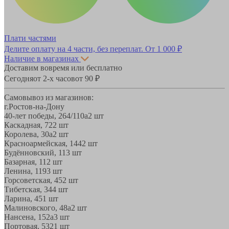
Плати частями
Делите оплату на 4 части, без переплат.
От 1 000 ₽
Наличие в магазинах
Доставим вовремя или бесплатно
Сегодня
от 2-х часов
от 90 ₽
Самовывоз из магазинов:
г.Ростов-на-Дону
40-лет победы, 264/110а
2 шт
Каскадная, 72
2 шт
Королева, 30а
2 шт
Красноармейская, 144
2 шт
Будённовский, 11
3 шт
Базарная, 11
2 шт
Ленина, 119
3 шт
Горсоветская, 45
2 шт
Тибетская, 34
4 шт
Ларина, 45
1 шт
Малиновского, 48а
2 шт
Нансена, 152а
3 шт
Портовая, 532
1 шт