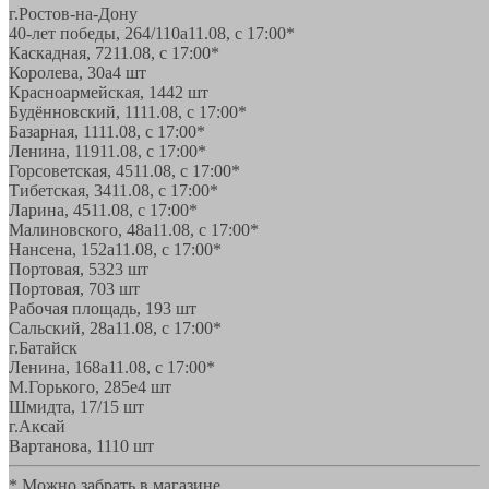
г.Ростов-на-Дону
40-лет победы, 264/110а
11.08, с 17:00*
Каскадная, 72
11.08, с 17:00*
Королева, 30а
4 шт
Красноармейская, 144
2 шт
Будённовский, 11
11.08, с 17:00*
Базарная, 11
11.08, с 17:00*
Ленина, 119
11.08, с 17:00*
Горсоветская, 45
11.08, с 17:00*
Тибетская, 34
11.08, с 17:00*
Ларина, 45
11.08, с 17:00*
Малиновского, 48а
11.08, с 17:00*
Нансена, 152а
11.08, с 17:00*
Портовая, 532
3 шт
Портовая, 70
3 шт
Рабочая площадь, 19
3 шт
Сальский, 28a
11.08, с 17:00*
г.Батайск
Ленина, 168а
11.08, с 17:00*
М.Горького, 285е
4 шт
Шмидта, 17/1
5 шт
г.Аксай
Вартанова, 11
10 шт
* Можно забрать в магазине,