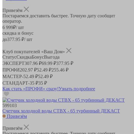
Привезём
Постараемся доставить быстрее. Точную дату сообщит
оператор.
6 999
₽
/ шт
скидка и бонус
до
377.95
₽/ шт
Клуб покупателей «Ваш Дом»
Статус
Скидка
Бонус
Выгода
ЭКСПЕРТ
307.96 ₽
69.99 ₽
377.95 ₽
ПРОФИ
202.97 ₽
52.49 ₽
255.46 ₽
МАСТЕР
-
52.49 ₽
52.49 ₽
СТАНДАРТ
-
35 ₽
35 ₽
Как стать «ПРОФИ» сразу!
Узнать подробнее
599103
Счетчик холодной воды СТВХ - 65 турбинный ДЕКАСТ
Привезём
Привезём
Постараемся доставить быстрее. Точную дату сообщит