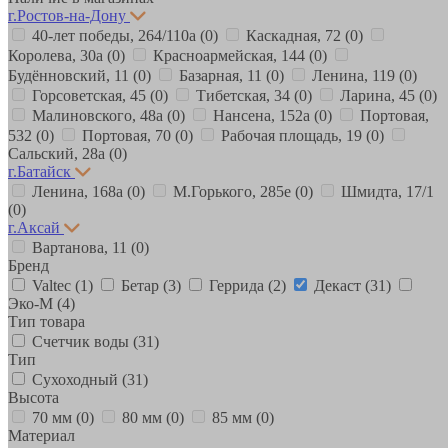
г.Ростов-на-Дону
40-лет победы, 264/110а
(0)
Каскадная, 72
(0)
Королева, 30а
(0)
Красноармейская, 144
(0)
Будённовский, 11
(0)
Базарная, 11
(0)
Ленина, 119
(0)
Горсоветская, 45
(0)
Тибетская, 34
(0)
Ларина, 45
(0)
Малиновского, 48а
(0)
Нансена, 152а
(0)
Портовая,
532
(0)
Портовая, 70
(0)
Рабочая площадь, 19
(0)
Сальский, 28a
(0)
г.Батайск
Ленина, 168а
(0)
М.Горького, 285е
(0)
Шмидта, 17/1
(0)
г.Аксай
Вартанова, 11
(0)
Бренд
Valtec
(1)
Бетар
(3)
Геррида
(2)
Декаст
(31)
Эко-М
(4)
Тип товара
Счетчик воды
(31)
Тип
Сухоходный
(31)
Высота
70 мм
(0)
80 мм
(0)
85 мм
(0)
Материал