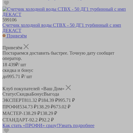
599106
Счетчик холодной воды СТВХ - 50 ДГ1 турбинный с имп
ДЕКАСТ
Привезём
Привезём
Постараемся доставить быстрее. Точную дату сообщит
оператор.
18 439
₽
/ шт
скидка и бонус
до
995.71
₽/ шт
Клуб покупателей «Ваш Дом»
Статус
Скидка
Бонус
Выгода
ЭКСПЕРТ
811.32 ₽
184.39 ₽
995.71 ₽
ПРОФИ
534.73 ₽
138.29 ₽
673.02 ₽
МАСТЕР
-
138.29 ₽
138.29 ₽
СТАНДАРТ
-
92.2 ₽
92.2 ₽
Как стать «ПРОФИ» сразу!
Узнать подробнее