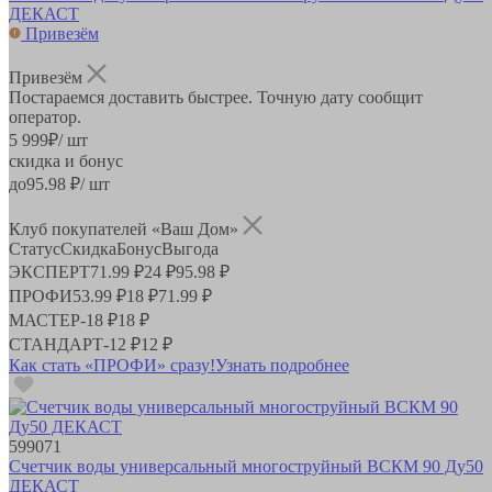
ДЕКАСТ
Привезём
Привезём
Постараемся доставить быстрее. Точную дату сообщит
оператор.
5 999
₽
/ шт
скидка и бонус
до
95.98
₽/ шт
Клуб покупателей «Ваш Дом»
Статус
Скидка
Бонус
Выгода
ЭКСПЕРТ
71.99 ₽
24 ₽
95.98 ₽
ПРОФИ
53.99 ₽
18 ₽
71.99 ₽
МАСТЕР
-
18 ₽
18 ₽
СТАНДАРТ
-
12 ₽
12 ₽
Как стать «ПРОФИ» сразу!
Узнать подробнее
599071
Счетчик воды универсальный многоструйный ВСКМ 90 Ду50
ДЕКАСТ