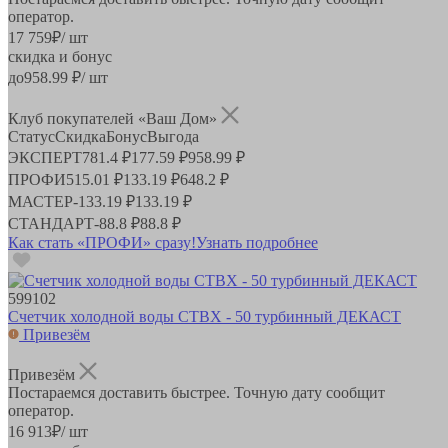
оператор.
17 759
₽
/ шт
скидка и бонус
до
958.99
₽/ шт
Клуб покупателей «Ваш Дом»
Статус
Скидка
Бонус
Выгода
ЭКСПЕРТ
781.4 ₽
177.59 ₽
958.99 ₽
ПРОФИ
515.01 ₽
133.19 ₽
648.2 ₽
МАСТЕР
-
133.19 ₽
133.19 ₽
СТАНДАРТ
-
88.8 ₽
88.8 ₽
Как стать «ПРОФИ» сразу!
Узнать подробнее
599102
Счетчик холодной воды СТВХ - 50 турбинный ДЕКАСТ
Привезём
Привезём
Постараемся доставить быстрее. Точную дату сообщит
оператор.
16 913
₽
/ шт