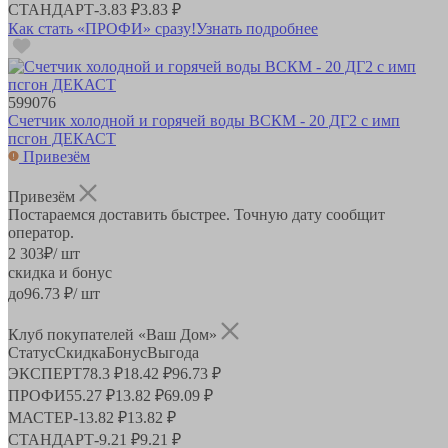
СТАНДАРТ
-
3.83 ₽
3.83 ₽
Как стать «ПРОФИ» сразу!
Узнать подробнее
599076
Счетчик холодной и горячей воды ВСКМ - 20 ДГ2 с имп
псгон ДЕКАСТ
Привезём
Привезём
Постараемся доставить быстрее. Точную дату сообщит
оператор.
2 303
₽
/ шт
скидка и бонус
до
96.73
₽/ шт
Клуб покупателей «Ваш Дом»
Статус
Скидка
Бонус
Выгода
ЭКСПЕРТ
78.3 ₽
18.42 ₽
96.73 ₽
ПРОФИ
55.27 ₽
13.82 ₽
69.09 ₽
МАСТЕР
-
13.82 ₽
13.82 ₽
СТАНДАРТ
-
9.21 ₽
9.21 ₽