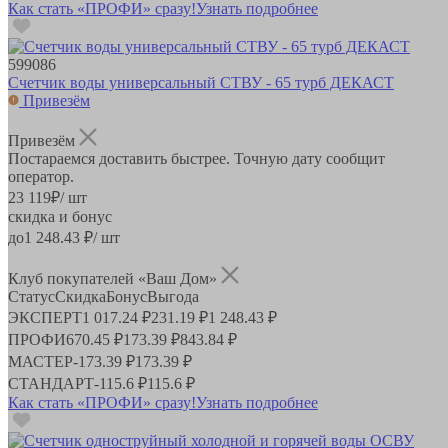
Как стать «ПРОФИ» сразу!
Узнать подробнее
599086
Счетчик воды универсальный СТВУ - 65 турб ДЕКАСТ
Привезём
Привезём
Постараемся доставить быстрее. Точную дату сообщит
оператор.
23 119
₽
/ шт
скидка и бонус
до
1 248.43
₽/ шт
Клуб покупателей «Ваш Дом»
Статус
Скидка
Бонус
Выгода
ЭКСПЕРТ
1 017.24 ₽
231.19 ₽
1 248.43 ₽
ПРОФИ
670.45 ₽
173.39 ₽
843.84 ₽
МАСТЕР
-
173.39 ₽
173.39 ₽
СТАНДАРТ
-
115.6 ₽
115.6 ₽
Как стать «ПРОФИ» сразу!
Узнать подробнее