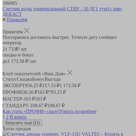
599085
Счетчик воды универсальный СТВУ - 50 ДГ1 турб с имп
ДЕКАСТ
Привезём
Привезём
Постараемся доставить быстрее. Точную дату сообщит
оператор.
21 733
₽
/ шт
скидка и бонус
до
1 173.58
₽/ шт
Клуб покупателей «Ваш Дом»
Статус
Скидка
Бонус
Выгода
ЭКСПЕРТ
956.25 ₽
217.33 ₽
1 173.58 ₽
ПРОФИ
630.26 ₽
163 ₽
793.25 ₽
МАСТЕР
-
163 ₽
163 ₽
СТАНДАРТ
-
108.67 ₽
108.67 ₽
Как стать «ПРОФИ» сразу!
Узнать подробнее
1
2
В конец
Загрузить ещё
(11)
Хиты продаж