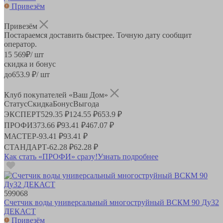
Привезём
Привезём
Постараемся доставить быстрее. Точную дату сообщит
оператор.
15 569
₽
/ шт
скидка и бонус
до
653.9
₽/ шт
Клуб покупателей «Ваш Дом»
Статус
Скидка
Бонус
Выгода
ЭКСПЕРТ
529.35 ₽
124.55 ₽
653.9 ₽
ПРОФИ
373.66 ₽
93.41 ₽
467.07 ₽
МАСТЕР
-
93.41 ₽
93.41 ₽
СТАНДАРТ
-
62.28 ₽
62.28 ₽
Как стать «ПРОФИ» сразу!
Узнать подробнее
599068
Счетчик воды универсальный многоструйный ВСКМ 90 Ду32
ДЕКАСТ
Привезём