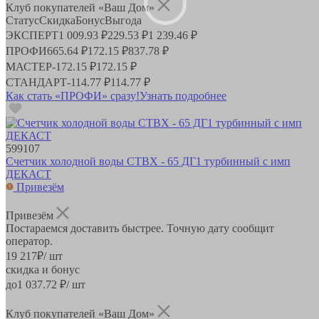
Клуб покупателей «Ваш Дом»
Статус
Скидка
Бонус
Выгода
ЭКСПЕРТ
1 009.93 ₽
229.53 ₽
1 239.46 ₽
ПРОФИ
665.64 ₽
172.15 ₽
837.78 ₽
МАСТЕР
-
172.15 ₽
172.15 ₽
СТАНДАРТ
-
114.77 ₽
114.77 ₽
Как стать «ПРОФИ» сразу!
Узнать подробнее
599107
Счетчик холодной воды СТВХ - 65 ДГ1 турбинный с имп
ДЕКАСТ
Привезём
Привезём
Постараемся доставить быстрее. Точную дату сообщит
оператор.
19 217
₽
/ шт
скидка и бонус
до
1 037.72
₽/ шт
Клуб покупателей «Ваш Дом»