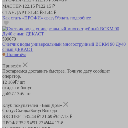
МАСТЕР
-
122.15 ₽
122.15 ₽
СТАНДАРТ
-
81.44 ₽
81.44 ₽
Как стать «ПРОФИ» сразу!
Узнать подробнее
599070
Счетчик воды универсальный многоструйный ВСКМ 90 Ду40
с имп ДЕКАСТ
Привезём
Привезём
Постараемся доставить быстрее. Точную дату сообщит
оператор.
12 169
₽
/ шт
скидка и бонус
до
657.13
₽/ шт
Клуб покупателей «Ваш Дом»
Статус
Скидка
Бонус
Выгода
ЭКСПЕРТ
535.44 ₽
121.69 ₽
657.13 ₽
ПРОФИ
352.9 ₽
91.27 ₽
444.17 ₽