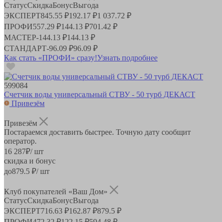
Статус
Скидка
Бонус
Выгода
ЭКСПЕРТ
845.55 ₽
192.17 ₽
1 037.72 ₽
ПРОФИ
557.29 ₽
144.13 ₽
701.42 ₽
МАСТЕР
-
144.13 ₽
144.13 ₽
СТАНДАРТ
-
96.09 ₽
96.09 ₽
Как стать «ПРОФИ» сразу!
Узнать подробнее
599084
Счетчик воды универсальный СТВУ - 50 турб ДЕКАСТ
Привезём
Привезём
Постараемся доставить быстрее. Точную дату сообщит
оператор.
16 287
₽
/ шт
скидка и бонус
до
879.5
₽/ шт
Клуб покупателей «Ваш Дом»
Статус
Скидка
Бонус
Выгода
ЭКСПЕРТ
716.63 ₽
162.87 ₽
879.5 ₽
ПРОФИ
472.32 ₽
122.15 ₽
594.48 ₽