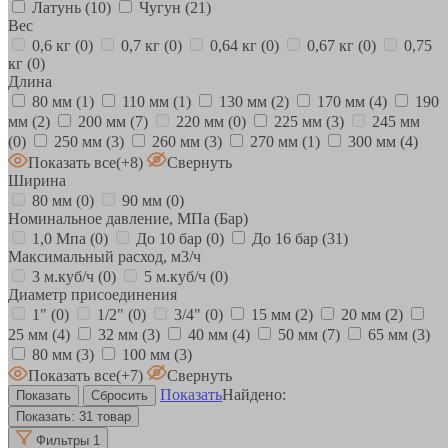
Латунь
(10)
Чугун
(21)
Вес
0,6 кг
(0)
0,7 кг
(0)
0,64 кг
(0)
0,67 кг
(0)
0,75
кг
(0)
Длина
80 мм
(1)
110 мм
(1)
130 мм
(2)
170 мм
(4)
190
мм
(2)
200 мм
(7)
220 мм
(0)
225 мм
(3)
245 мм
(0)
250 мм
(3)
260 мм
(3)
270 мм
(1)
300 мм
(4)
Показать все
(+8)
Свернуть
Ширина
80 мм
(0)
90 мм
(0)
Номинальное давление, МПа (Бар)
1,0 Мпа
(0)
До 10 бар
(0)
До 16 бар
(31)
Максимальный расход, м3/ч
3 м.куб/ч
(0)
5 м.куб/ч
(0)
Диаметр присоединения
1"
(0)
1/2"
(0)
3/4"
(0)
15 мм
(2)
20 мм
(2)
25 мм
(4)
32 мм
(3)
40 мм
(4)
50 мм
(7)
65 мм
(3)
80 мм
(3)
100 мм
(3)
Показать все
(+7)
Свернуть
Показать
Найдено:
Показать:
31 товар
Фильтры
1