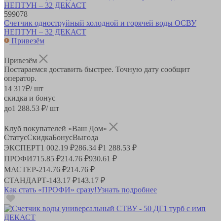
599078
Счетчик одноструйный холодной и горячей воды ОСВУ
НЕПТУН – 32 ДЕКАСТ
Привезём
Привезём
Постараемся доставить быстрее. Точную дату сообщит
оператор.
14 317
₽
/ шт
скидка и бонус
до
1 288.53
₽/ шт
Клуб покупателей «Ваш Дом»
Статус
Скидка
Бонус
Выгода
ЭКСПЕРТ
1 002.19 ₽
286.34 ₽
1 288.53 ₽
ПРОФИ
715.85 ₽
214.76 ₽
930.61 ₽
МАСТЕР
-
214.76 ₽
214.76 ₽
СТАНДАРТ
-
143.17 ₽
143.17 ₽
Как стать «ПРОФИ» сразу!
Узнать подробнее