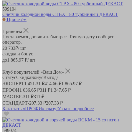
599104
Счетчик холодной воды СТВХ - 80 турбинный ДЕКАСТ
Привезём
Привезём
Постараемся доставить быстрее. Точную дату сообщит
оператор.
20 733
₽
/ шт
скидка и бонус
до
1 865.97
₽/ шт
Клуб покупателей «Ваш Дом»
Статус
Скидка
Бонус
Выгода
ЭКСПЕРТ
1 451.31 ₽
414.66 ₽
1 865.97 ₽
ПРОФИ
1 036.65 ₽
311 ₽
1 347.65 ₽
МАСТЕР
-
311 ₽
311 ₽
СТАНДАРТ
-
207.33 ₽
207.33 ₽
Как стать «ПРОФИ» сразу!
Узнать подробнее
599074