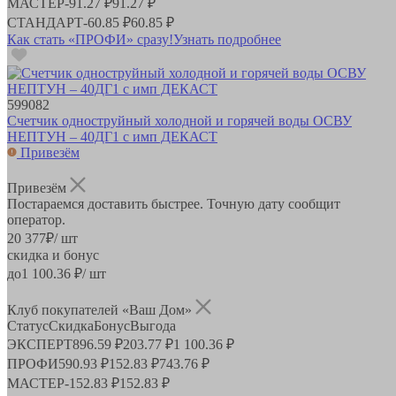
МАСТЕР
-
91.27 ₽
91.27 ₽
СТАНДАРТ
-
60.85 ₽
60.85 ₽
Как стать «ПРОФИ» сразу!
Узнать подробнее
599082
Счетчик одноструйный холодной и горячей воды ОСВУ
НЕПТУН – 40ДГ1 с имп ДЕКАСТ
Привезём
Привезём
Постараемся доставить быстрее. Точную дату сообщит
оператор.
20 377
₽
/ шт
скидка и бонус
до
1 100.36
₽/ шт
Клуб покупателей «Ваш Дом»
Статус
Скидка
Бонус
Выгода
ЭКСПЕРТ
896.59 ₽
203.77 ₽
1 100.36 ₽
ПРОФИ
590.93 ₽
152.83 ₽
743.76 ₽
МАСТЕР
-
152.83 ₽
152.83 ₽