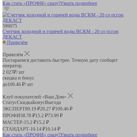
Как стать «ПРОФИ» сразу!
Узнать подробнее
599075
Счетчик холодной и горячей воды ВСКМ - 20 со псгон
ДЕКАСТ
Привезём
Привезём
Постараемся доставить быстрее. Точную дату сообщит
оператор.
2 027
₽
/ шт
скидка и бонус
до
109.46
₽/ шт
Клуб покупателей «Ваш Дом»
Статус
Скидка
Бонус
Выгода
ЭКСПЕРТ
89.19 ₽
20.27 ₽
109.46 ₽
ПРОФИ
58.78 ₽
15.2 ₽
73.99 ₽
МАСТЕР
-
15.2 ₽
15.2 ₽
СТАНДАРТ
-
10.14 ₽
10.14 ₽
Как стать «ПРОФИ» сразу!
Узнать подробнее