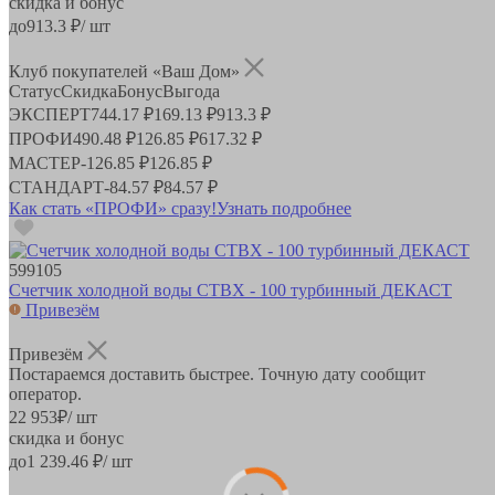
скидка и бонус
до
913.3
₽/ шт
Клуб покупателей «Ваш Дом»
Статус
Скидка
Бонус
Выгода
ЭКСПЕРТ
744.17 ₽
169.13 ₽
913.3 ₽
ПРОФИ
490.48 ₽
126.85 ₽
617.32 ₽
МАСТЕР
-
126.85 ₽
126.85 ₽
СТАНДАРТ
-
84.57 ₽
84.57 ₽
Как стать «ПРОФИ» сразу!
Узнать подробнее
599105
Счетчик холодной воды СТВХ - 100 турбинный ДЕКАСТ
Привезём
Привезём
Постараемся доставить быстрее. Точную дату сообщит
оператор.
22 953
₽
/ шт
скидка и бонус
до
1 239.46
₽/ шт