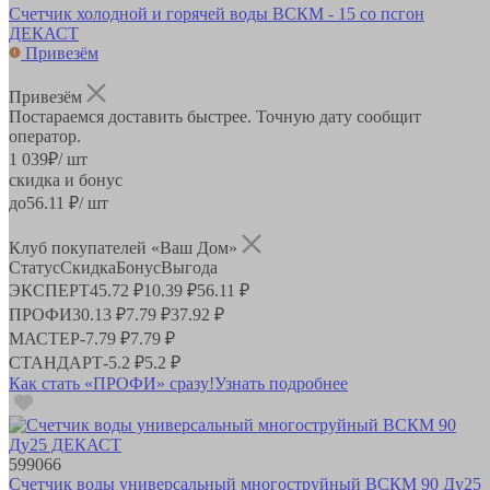
Счетчик холодной и горячей воды ВСКМ - 15 со псгон
ДЕКАСТ
Привезём
Привезём
Постараемся доставить быстрее. Точную дату сообщит
оператор.
1 039
₽
/ шт
скидка и бонус
до
56.11
₽/ шт
Клуб покупателей «Ваш Дом»
Статус
Скидка
Бонус
Выгода
ЭКСПЕРТ
45.72 ₽
10.39 ₽
56.11 ₽
ПРОФИ
30.13 ₽
7.79 ₽
37.92 ₽
МАСТЕР
-
7.79 ₽
7.79 ₽
СТАНДАРТ
-
5.2 ₽
5.2 ₽
Как стать «ПРОФИ» сразу!
Узнать подробнее
599066
Счетчик воды универсальный многоструйный ВСКМ 90 Ду25