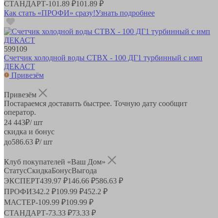
СТАНДАРТ
-
101.89 ₽
101.89 ₽
Как стать «ПРОФИ» сразу!
Узнать подробнее
599109
Счетчик холодной воды СТВХ - 100 ДГ1 турбинный с имп
ДЕКАСТ
Привезём
Привезём
Постараемся доставить быстрее. Точную дату сообщит
оператор.
24 443
₽
/ шт
скидка и бонус
до
586.63
₽/ шт
Клуб покупателей «Ваш Дом»
Статус
Скидка
Бонус
Выгода
ЭКСПЕРТ
439.97 ₽
146.66 ₽
586.63 ₽
ПРОФИ
342.2 ₽
109.99 ₽
452.2 ₽
МАСТЕР
-
109.99 ₽
109.99 ₽
СТАНДАРТ
-
73.33 ₽
73.33 ₽