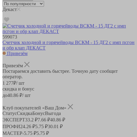
Декаст
599073
Счетчик холодной и горячейводы ВСКМ - 15 ДГ2 с имп псгон
и обр клап ДЕКАСТ
Привезём
Привезём
Постараемся доставить быстрее. Точную дату сообщит
оператор.
1 277
₽
/ шт
скидка и бонус
до
40.86
₽/ шт
Клуб покупателей «Ваш Дом»
Статус
Скидка
Бонус
Выгода
ЭКСПЕРТ
33.2 ₽
7.66 ₽
40.86 ₽
ПРОФИ
24.26 ₽
5.75 ₽
30.01 ₽
МАСТЕР
-
5.75 ₽
5.75 ₽