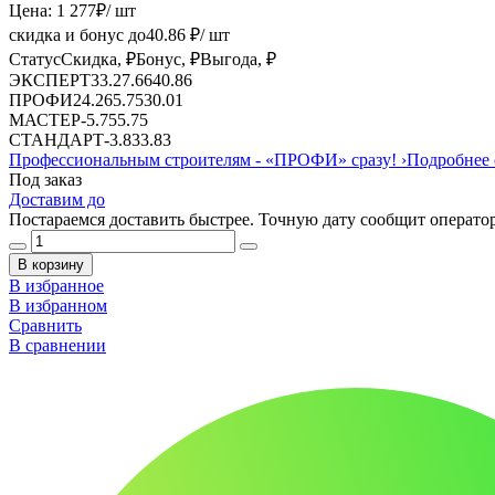
Цена:
1 277
₽
/ шт
скидка и бонус до
40.86
₽/ шт
Статус
Скидка, ₽
Бонус, ₽
Выгода, ₽
ЭКСПЕРТ
33.2
7.66
40.86
ПРОФИ
24.26
5.75
30.01
МАСТЕР
-
5.75
5.75
СТАНДАРТ
-
3.83
3.83
Профессиональным строителям -
«ПРОФИ»
сразу!
›
Подробнее 
Под заказ
Доставим до
Постараемся доставить быстрее. Точную дату сообщит оператор
В корзину
В избранное
В избранном
Сравнить
В сравнении