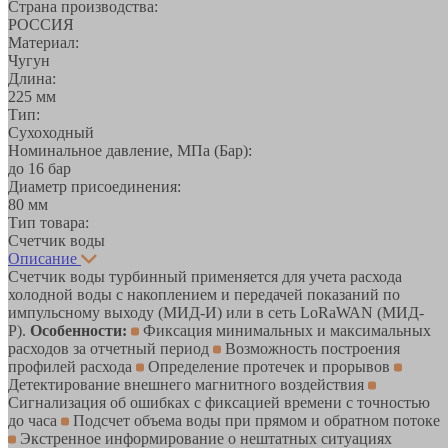
Страна производства:
РОССИЯ
Материал:
Чугун
Длина:
225 мм
Тип:
Сухоходный
Номинальное давление, МПа (Бар):
до 16 бар
Диаметр присоединения:
80 мм
Тип товара:
Счетчик воды
Описание
Счетчик воды турбинный применяется для учета расхода
холодной воды с накоплением и передачей показаний по
импульсному выходу (МИД-И) или в сеть LoRaWAN (МИД-
Р).
Особенности:
Фиксация минимальных и максимальных
расходов за отчетный период
Возможность построения
профилей расхода
Определение протечек и прорывов
Детектирование внешнего магнитного воздействия
Сигнализация об ошибках с фиксацией времени с точностью
до часа
Подсчет объема воды при прямом и обратном потоке
Экстренное информирование о нештатных ситуациях