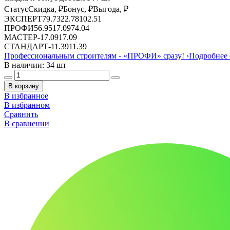
Статус
Скидка, ₽
Бонус, ₽
Выгода, ₽
ЭКСПЕРТ
79.73
22.78
102.51
ПРОФИ
56.95
17.09
74.04
МАСТЕР
-
17.09
17.09
СТАНДАРТ
-
11.39
11.39
Профессиональным строителям -
«ПРОФИ»
сразу!
›
Подробнее 
В наличии: 34 шт
В корзину
В избранное
В избранном
Сравнить
В сравнении