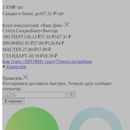
1 859
₽
/ шт
Скидка и бонус до
167.31
₽/ шт
Клуб покупателей «Ваш Дом»
Статус
Скидка
Бонус
Выгода
ЭКСПЕРТ
130.13 ₽
37.18 ₽
167.31 ₽
ПРОФИ
92.95 ₽
27.89 ₽
120.84 ₽
МАСТЕР
-
27.89 ₽
27.89 ₽
СТАНДАРТ
-
18.59 ₽
18.59 ₽
Как стать «ПРОФИ» сразу!
Узнать подробнее
Привезём
Привезём
Постараемся доставить быстрее. Точную дату сообщит
оператор.
В корзину