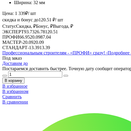
Ширина:
32 мм
Цена:
1 339
₽
/ шт
скидка и бонус до
120.51
₽/ шт
Статус
Скидка, ₽
Бонус, ₽
Выгода, ₽
ЭКСПЕРТ
93.73
26.78
120.51
ПРОФИ
66.95
20.09
87.04
МАСТЕР
-
20.09
20.09
СТАНДАРТ
-
13.39
13.39
Профессиональным строителям -
«ПРОФИ»
сразу!
›
Подробнее 
Под заказ
Доставим до
Постараемся доставить быстрее. Точную дату сообщит оператор
В корзину
В избранное
В избранном
Сравнить
В сравнении