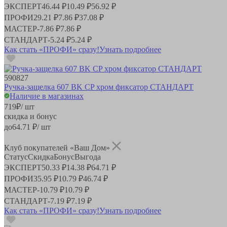
ЭКСПЕРТ
46.44 ₽
10.49 ₽
56.92 ₽
ПРОФИ
29.21 ₽
7.86 ₽
37.08 ₽
МАСТЕР
-
7.86 ₽
7.86 ₽
СТАНДАРТ
-
5.24 ₽
5.24 ₽
Как стать «ПРОФИ» сразу!
Узнать подробнее
590827
Ручка-защелка 607 BK CP хром фиксатор СТАНДАРТ
Наличие в магазинах
719
₽
/ шт
скидка и бонус
до
64.71
₽/ шт
Клуб покупателей «Ваш Дом»
Статус
Скидка
Бонус
Выгода
ЭКСПЕРТ
50.33 ₽
14.38 ₽
64.71 ₽
ПРОФИ
35.95 ₽
10.79 ₽
46.74 ₽
МАСТЕР
-
10.79 ₽
10.79 ₽
СТАНДАРТ
-
7.19 ₽
7.19 ₽
Как стать «ПРОФИ» сразу!
Узнать подробнее