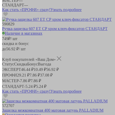
МАСТЕР
-
-
-
СТАНДАРТ
-
-
-
Как стать «ПРОФИ» сразу!
Узнать подробнее
590829
Ручка-защелка 607 ET CP хром ключ-фиксатор СТАНДАРТ
Наличие в магазинах
749
₽
/ шт
скидка и бонус
до
56.92
₽/ шт
Клуб покупателей «Ваш Дом»
Статус
Скидка
Бонус
Выгода
ЭКСПЕРТ
46.44 ₽
10.49 ₽
56.92 ₽
ПРОФИ
29.21 ₽
7.86 ₽
37.08 ₽
МАСТЕР
-
7.86 ₽
7.86 ₽
СТАНДАРТ
-
5.24 ₽
5.24 ₽
Как стать «ПРОФИ» сразу!
Узнать подробнее
572707
Защелка межкомнатная 400 матовая латунь PALLADIUM
Ожидается поставка