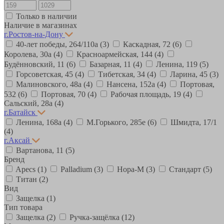
Только в наличии
Наличие в магазинах
г.Ростов-на-Дону
40-лет победы, 264/110а
(3)
Каскадная, 72
(6)
Королева, 30а
(4)
Красноармейская, 144
(4)
Будённовский, 11
(6)
Базарная, 11
(4)
Ленина, 119
(5)
Горсоветская, 45
(4)
Тибетская, 34
(4)
Ларина, 45
(3)
Малиновского, 48а
(4)
Нансена, 152а
(4)
Портовая,
532
(6)
Портовая, 70
(4)
Рабочая площадь, 19
(4)
Сальский, 28a
(4)
г.Батайск
Ленина, 168а
(4)
М.Горького, 285е
(6)
Шмидта, 17/1
(4)
г.Аксай
Вартанова, 11
(5)
Бренд
Apecs
(1)
Palladium
(3)
Нора-М
(3)
Стандарт
(5)
Титан
(2)
Вид
Защелка
(1)
Тип товара
Защелка
(2)
Ручка-защёлка
(12)