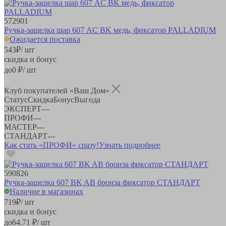
572901
Ручка-защелка шар 607 AC BK медь, фиксатор PALLADIUM
Ожидается поставка
543
₽
/ шт
скидка и бонус
до
0
₽/ шт
Клуб покупателей «Ваш Дом»
Статус
Скидка
Бонус
Выгода
ЭКСПЕРТ
-
-
-
ПРОФИ
-
-
-
МАСТЕР
-
-
-
СТАНДАРТ
-
-
-
Как стать «ПРОФИ» сразу!
Узнать подробнее
590826
Ручка-защелка 607 BK AB бронза фиксатор СТАНДАРТ
Наличие в магазинах
719
₽
/ шт
скидка и бонус
до
64.71
₽/ шт