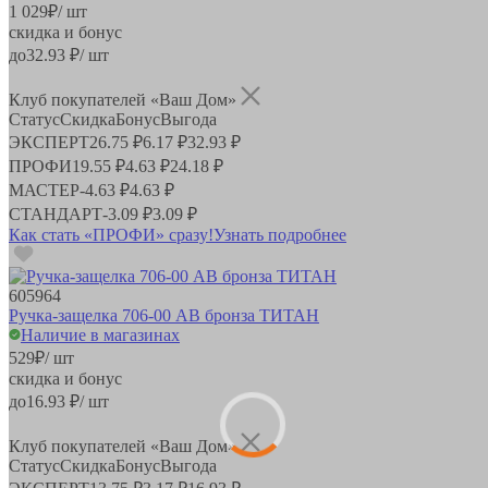
1 029
₽
/ шт
скидка и бонус
до
32.93
₽/ шт
Клуб покупателей «Ваш Дом»
Статус
Скидка
Бонус
Выгода
ЭКСПЕРТ
26.75 ₽
6.17 ₽
32.93 ₽
ПРОФИ
19.55 ₽
4.63 ₽
24.18 ₽
МАСТЕР
-
4.63 ₽
4.63 ₽
СТАНДАРТ
-
3.09 ₽
3.09 ₽
Как стать «ПРОФИ» сразу!
Узнать подробнее
605964
Ручка-защелка 706-00 АВ бронза ТИТАН
Наличие в магазинах
529
₽
/ шт
скидка и бонус
до
16.93
₽/ шт
Клуб покупателей «Ваш Дом»
Статус
Скидка
Бонус
Выгода