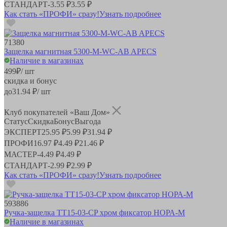
СТАНДАРТ
-
3.55 ₽
3.55 ₽
Как стать «ПРОФИ» сразу!
Узнать подробнее
71380
Защелка магнитная 5300-M-WC-AB APECS
Наличие в магазинах
499
₽
/ шт
скидка и бонус
до
31.94
₽/ шт
Клуб покупателей «Ваш Дом»
Статус
Скидка
Бонус
Выгода
ЭКСПЕРТ
25.95 ₽
5.99 ₽
31.94 ₽
ПРОФИ
16.97 ₽
4.49 ₽
21.46 ₽
МАСТЕР
-
4.49 ₽
4.49 ₽
СТАНДАРТ
-
2.99 ₽
2.99 ₽
Как стать «ПРОФИ» сразу!
Узнать подробнее
593886
Ручка-защелка ТТ15-03-СP хром фиксатор НОРА-М
Наличие в магазинах