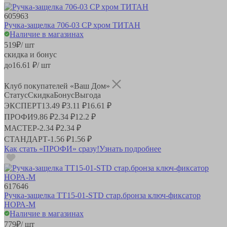
605963
Ручка-защелка 706-03 CP хром ТИТАН
Наличие в магазинах
519
₽
/ шт
скидка и бонус
до
16.61
₽/ шт
Клуб покупателей «Ваш Дом»
Статус
Скидка
Бонус
Выгода
ЭКСПЕРТ
13.49 ₽
3.11 ₽
16.61 ₽
ПРОФИ
9.86 ₽
2.34 ₽
12.2 ₽
МАСТЕР
-
2.34 ₽
2.34 ₽
СТАНДАРТ
-
1.56 ₽
1.56 ₽
Как стать «ПРОФИ» сразу!
Узнать подробнее
617646
Ручка-защелка ТТ15-01-STD стар.бронза ключ-фиксатор
НОРА-М
Наличие в магазинах
779
₽
/ шт