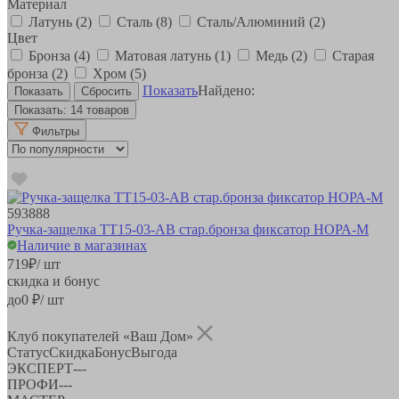
Материал
Латунь
(2)
Сталь
(8)
Сталь/Алюминий
(2)
Цвет
Бронза
(4)
Матовая латунь
(1)
Медь
(2)
Старая
бронза
(2)
Хром
(5)
Показать
Найдено:
Показать:
14 товаров
Фильтры
593888
Ручка-защелка ТТ15-03-АВ стар.бронза фиксатор НОРА-М
Наличие в магазинах
719
₽
/ шт
скидка и бонус
до
0
₽/ шт
Клуб покупателей «Ваш Дом»
Статус
Скидка
Бонус
Выгода
ЭКСПЕРТ
-
-
-
ПРОФИ
-
-
-