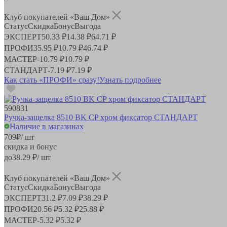
Клуб покупателей «Ваш Дом»
Статус
Скидка
Бонус
Выгода
ЭКСПЕРТ
50.33 ₽
14.38 ₽
64.71 ₽
ПРОФИ
35.95 ₽
10.79 ₽
46.74 ₽
МАСТЕР
-
10.79 ₽
10.79 ₽
СТАНДАРТ
-
7.19 ₽
7.19 ₽
Как стать «ПРОФИ» сразу!
Узнать подробнее
590831
Ручка-защелка 8510 BK CP хром фиксатор СТАНДАРТ
Наличие в магазинах
709
₽
/ шт
скидка и бонус
до
38.29
₽/ шт
Клуб покупателей «Ваш Дом»
Статус
Скидка
Бонус
Выгода
ЭКСПЕРТ
31.2 ₽
7.09 ₽
38.29 ₽
ПРОФИ
20.56 ₽
5.32 ₽
25.88 ₽
МАСТЕР
-
5.32 ₽
5.32 ₽