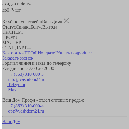
скидка и бонус
до
0
₽/ шт
Клуб покупателей «Ваш Дом»
Статус
Скидка
Бонус
Выгода
ЭКСПЕРТ
-
-
-
ПРОФИ
-
-
-
МАСТЕР
-
-
-
СТАНДАРТ
-
-
-
Как стать «ПРОФИ» сразу!
Узнать подробнее
Заказать звонок
Горячая линия и заказ по телефону
Ежедневно с 7:00 до 20:00
+7 (863) 310-000-3
info@vashdom24.ru
Telegram
Max
Ваш Дом Профи - отдел оптовых продаж
+7 (863) 310-000-4
opt@vashdom24.ru
Ваш Дом