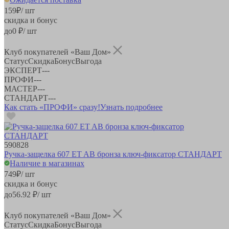
159
₽
/ шт
скидка и бонус
до
0
₽/ шт
Клуб покупателей «Ваш Дом»
Статус
Скидка
Бонус
Выгода
ЭКСПЕРТ
-
-
-
ПРОФИ
-
-
-
МАСТЕР
-
-
-
СТАНДАРТ
-
-
-
Как стать «ПРОФИ» сразу!
Узнать подробнее
590828
Ручка-защелка 607 ET AB бронза ключ-фиксатор СТАНДАРТ
Наличие в магазинах
749
₽
/ шт
скидка и бонус
до
56.92
₽/ шт
Клуб покупателей «Ваш Дом»
Статус
Скидка
Бонус
Выгода