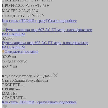
ЭКСПЕРТ
13.75 ₽
3.17 ₽
16.93 ₽
ПРОФИ
10.05 ₽
2.38 ₽
12.43 ₽
МАСТЕР
-
2.38 ₽
2.38 ₽
СТАНДАРТ
-
1.59 ₽
1.59 ₽
Как стать «ПРОФИ» сразу!
Узнать подробнее
572906
Ручка-защелка шар 607 AC ET медь, ключ-фиксатор
PALLADIUM
Ожидается поставка
573
₽
/ шт
скидка и бонус
до
0
₽/ шт
Клуб покупателей «Ваш Дом»
Статус
Скидка
Бонус
Выгода
ЭКСПЕРТ
-
-
-
ПРОФИ
-
-
-
МАСТЕР
-
-
-
СТАНДАРТ
-
-
-
Как стать «ПРОФИ» сразу!
Узнать подробнее