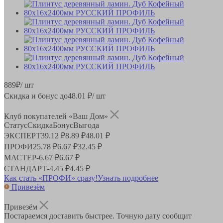
889
₽
/ шт
Скидка и бонус до
48.01
₽/ шт
Клуб покупателей «Ваш Дом»
Статус
Скидка
Бонус
Выгода
ЭКСПЕРТ
39.12 ₽
8.89 ₽
48.01 ₽
ПРОФИ
25.78 ₽
6.67 ₽
32.45 ₽
МАСТЕР
-
6.67 ₽
6.67 ₽
СТАНДАРТ
-
4.45 ₽
4.45 ₽
Как стать «ПРОФИ» сразу!
Узнать подробнее
Привезём
Привезём
Постараемся доставить быстрее. Точную дату сообщит