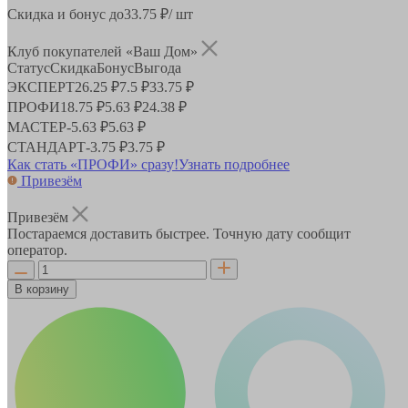
Скидка и бонус до
33.75
₽/ шт
Клуб покупателей «Ваш Дом»
Статус
Скидка
Бонус
Выгода
ЭКСПЕРТ
26.25 ₽
7.5 ₽
33.75 ₽
ПРОФИ
18.75 ₽
5.63 ₽
24.38 ₽
МАСТЕР
-
5.63 ₽
5.63 ₽
СТАНДАРТ
-
3.75 ₽
3.75 ₽
Как стать «ПРОФИ» сразу!
Узнать подробнее
Привезём
Привезём
Постараемся доставить быстрее. Точную дату сообщит
оператор.
В корзину