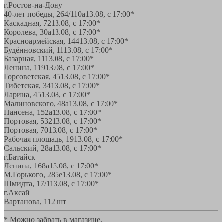
г.Ростов-на-Дону
40-лет победы, 264/110а
13.08, с 17:00*
Каскадная, 72
13.08, с 17:00*
Королева, 30а
13.08, с 17:00*
Красноармейская, 144
13.08, с 17:00*
Будённовский, 11
13.08, с 17:00*
Базарная, 11
13.08, с 17:00*
Ленина, 119
13.08, с 17:00*
Горсоветская, 45
13.08, с 17:00*
Тибетская, 34
13.08, с 17:00*
Ларина, 45
13.08, с 17:00*
Малиновского, 48а
13.08, с 17:00*
Нансена, 152а
13.08, с 17:00*
Портовая, 532
13.08, с 17:00*
Портовая, 70
13.08, с 17:00*
Рабочая площадь, 19
13.08, с 17:00*
Сальский, 28a
13.08, с 17:00*
г.Батайск
Ленина, 168а
13.08, с 17:00*
М.Горького, 285е
13.08, с 17:00*
Шмидта, 17/1
13.08, с 17:00*
г.Аксай
Вартанова, 11
2 шт
* Можно забрать в магазине,