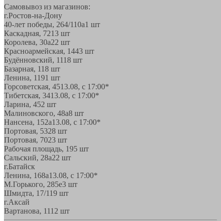
Самовывоз из магазинов:
г.Ростов-на-Дону
40-лет победы, 264/110а
1 шт
Каскадная, 72
13 шт
Королева, 30а
22 шт
Красноармейская, 144
3 шт
Будённовский, 11
18 шт
Базарная, 11
8 шт
Ленина, 119
1 шт
Горсоветская, 45
13.08, с 17:00*
Тибетская, 34
13.08, с 17:00*
Ларина, 45
2 шт
Малиновского, 48а
8 шт
Нансена, 152а
13.08, с 17:00*
Портовая, 532
8 шт
Портовая, 70
23 шт
Рабочая площадь, 19
5 шт
Сальский, 28a
22 шт
г.Батайск
Ленина, 168а
13.08, с 17:00*
М.Горького, 285е
3 шт
Шмидта, 17/1
19 шт
г.Аксай
Вартанова, 11
12 шт