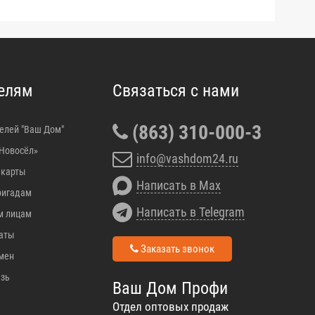
елям
Связаться с нами
(863) 310-000-3
елей "Ваш Дом"
Новосёл»
info@vashdom24.ru
 карты
Написать в Max
ригадам
Написать в Telegram
м лицам
аты
Заказать звонок
бмен
язь
Ваш Дом Профи
Отдел оптовых продаж