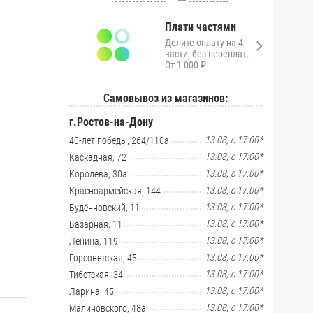
Плати частями
Делите оплату на 4
части, без переплат.
От 1 000 ₽
Самовывоз из магазинов:
г.Ростов-на-Дону
13.08, с 17:00*
40-лет победы, 264/110а
13.08, с 17:00*
Каскадная, 72
13.08, с 17:00*
Королева, 30а
13.08, с 17:00*
Красноармейская, 144
13.08, с 17:00*
Будённовский, 11
13.08, с 17:00*
Базарная, 11
13.08, с 17:00*
Ленина, 119
13.08, с 17:00*
Горсоветская, 45
13.08, с 17:00*
Тибетская, 34
13.08, с 17:00*
Ларина, 45
13.08, с 17:00*
Малиновского, 48а