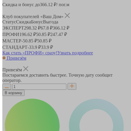
Скидка и бонус до
366.12
₽/ пог.м
Клуб покупателей «Ваш Дом»
Статус
Скидка
Бонус
Выгода
ЭКСПЕРТ
298.32 ₽
67.8 ₽
366.12 ₽
ПРОФИ
196.62 ₽
50.85 ₽
247.47 ₽
МАСТЕР
-
50.85 ₽
50.85 ₽
СТАНДАРТ
-
33.9 ₽
33.9 ₽
Как стать «ПРОФИ» сразу!
Узнать подробнее
Привезём
Привезём
Постараемся доставить быстрее. Точную дату сообщит
оператор.
В корзину