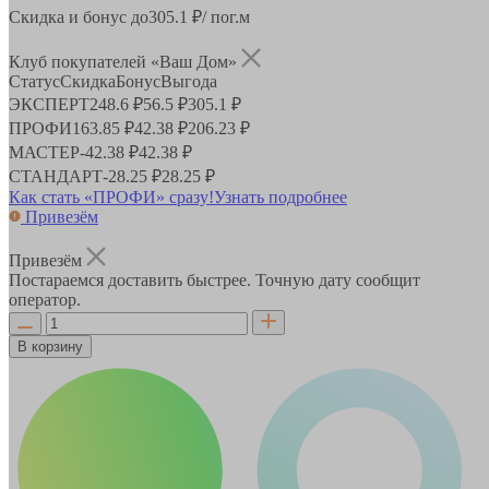
Скидка и бонус до
305.1
₽/ пог.м
Клуб покупателей «Ваш Дом»
Статус
Скидка
Бонус
Выгода
ЭКСПЕРТ
248.6 ₽
56.5 ₽
305.1 ₽
ПРОФИ
163.85 ₽
42.38 ₽
206.23 ₽
МАСТЕР
-
42.38 ₽
42.38 ₽
СТАНДАРТ
-
28.25 ₽
28.25 ₽
Как стать «ПРОФИ» сразу!
Узнать подробнее
Привезём
Привезём
Постараемся доставить быстрее. Точную дату сообщит
оператор.
В корзину