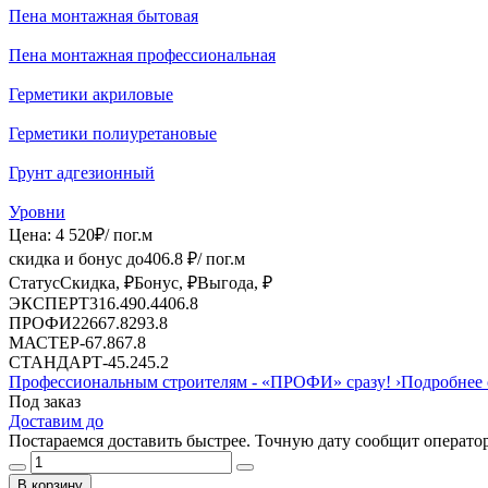
Пена монтажная бытовая
Пена монтажная профессиональная
Герметики акриловые
Герметики полиуретановые
Грунт адгезионный
Уровни
Цена:
4 520
₽
/ пог.м
скидка и бонус до
406.8
₽/ пог.м
Статус
Скидка, ₽
Бонус, ₽
Выгода, ₽
ЭКСПЕРТ
316.4
90.4
406.8
ПРОФИ
226
67.8
293.8
МАСТЕР
-
67.8
67.8
СТАНДАРТ
-
45.2
45.2
Профессиональным строителям -
«ПРОФИ»
сразу!
›
Подробнее 
Под заказ
Доставим до
Постараемся доставить быстрее. Точную дату сообщит оператор
В корзину