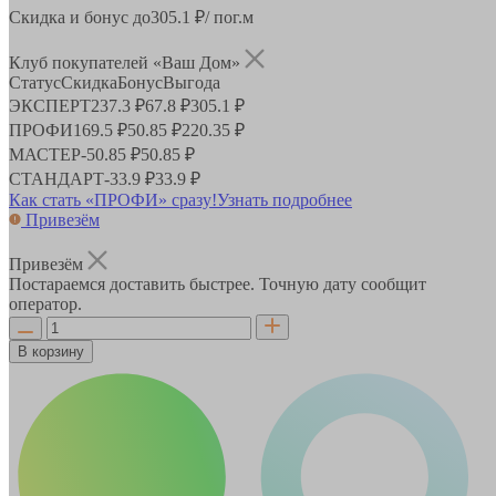
Скидка и бонус до
305.1
₽/ пог.м
Клуб покупателей «Ваш Дом»
Статус
Скидка
Бонус
Выгода
ЭКСПЕРТ
237.3 ₽
67.8 ₽
305.1 ₽
ПРОФИ
169.5 ₽
50.85 ₽
220.35 ₽
МАСТЕР
-
50.85 ₽
50.85 ₽
СТАНДАРТ
-
33.9 ₽
33.9 ₽
Как стать «ПРОФИ» сразу!
Узнать подробнее
Привезём
Привезём
Постараемся доставить быстрее. Точную дату сообщит
оператор.
В корзину