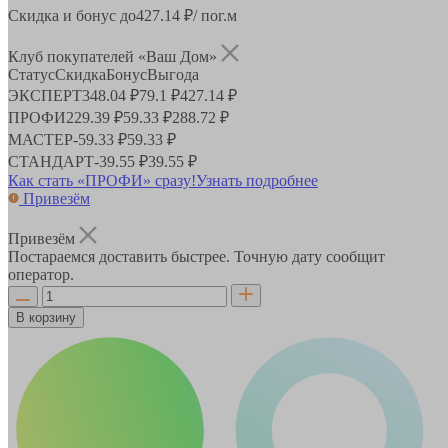
Скидка и бонус до
427.14
₽/ пог.м
Клуб покупателей «Ваш Дом»
Статус
Скидка
Бонус
Выгода
ЭКСПЕРТ
348.04 ₽
79.1 ₽
427.14 ₽
ПРОФИ
229.39 ₽
59.33 ₽
288.72 ₽
МАСТЕР
-
59.33 ₽
59.33 ₽
СТАНДАРТ
-
39.55 ₽
39.55 ₽
Как стать «ПРОФИ» сразу!
Узнать подробнее
Привезём
Привезём
Постараемся доставить быстрее. Точную дату сообщит
оператор.
В корзину