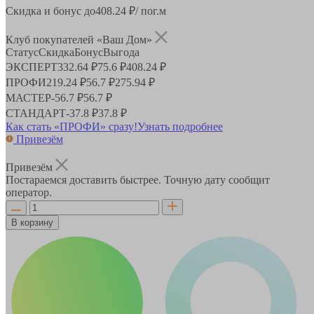
Скидка и бонус до
408.24
₽/ пог.м
Клуб покупателей «Ваш Дом»
Статус
Скидка
Бонус
Выгода
ЭКСПЕРТ
332.64 ₽
75.6 ₽
408.24 ₽
ПРОФИ
219.24 ₽
56.7 ₽
275.94 ₽
МАСТЕР
-
56.7 ₽
56.7 ₽
СТАНДАРТ
-
37.8 ₽
37.8 ₽
Как стать «ПРОФИ» сразу!
Узнать подробнее
Привезём
Привезём
Постараемся доставить быстрее. Точную дату сообщит
оператор.
В корзину