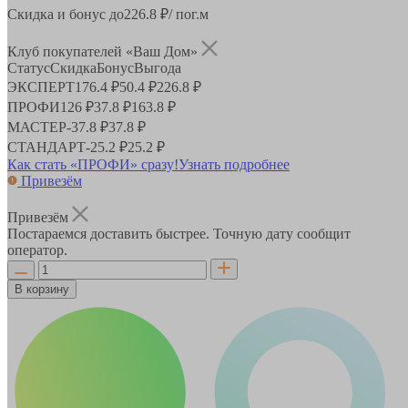
Скидка и бонус до
226.8
₽/ пог.м
Клуб покупателей «Ваш Дом»
Статус
Скидка
Бонус
Выгода
ЭКСПЕРТ
176.4 ₽
50.4 ₽
226.8 ₽
ПРОФИ
126 ₽
37.8 ₽
163.8 ₽
МАСТЕР
-
37.8 ₽
37.8 ₽
СТАНДАРТ
-
25.2 ₽
25.2 ₽
Как стать «ПРОФИ» сразу!
Узнать подробнее
Привезём
Привезём
Постараемся доставить быстрее. Точную дату сообщит
оператор.
В корзину