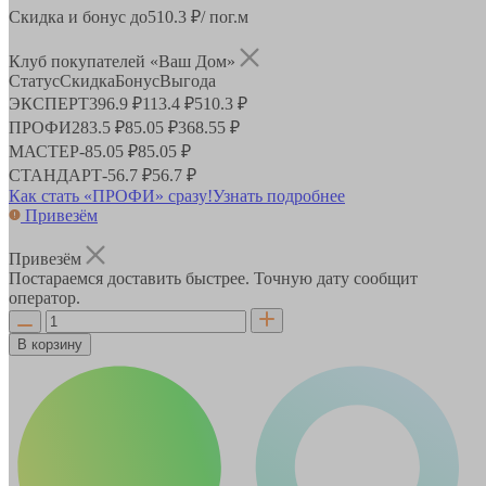
Скидка и бонус до
510.3
₽/ пог.м
Клуб покупателей «Ваш Дом»
Статус
Скидка
Бонус
Выгода
ЭКСПЕРТ
396.9 ₽
113.4 ₽
510.3 ₽
ПРОФИ
283.5 ₽
85.05 ₽
368.55 ₽
МАСТЕР
-
85.05 ₽
85.05 ₽
СТАНДАРТ
-
56.7 ₽
56.7 ₽
Как стать «ПРОФИ» сразу!
Узнать подробнее
Привезём
Привезём
Постараемся доставить быстрее. Точную дату сообщит
оператор.
В корзину