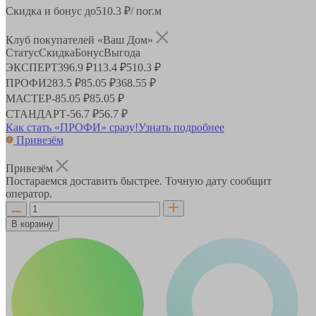
Скидка и бонус до
510.3
₽/ пог.м
Клуб покупателей «Ваш Дом»
Статус
Скидка
Бонус
Выгода
ЭКСПЕРТ
396.9 ₽
113.4 ₽
510.3 ₽
ПРОФИ
283.5 ₽
85.05 ₽
368.55 ₽
МАСТЕР
-
85.05 ₽
85.05 ₽
СТАНДАРТ
-
56.7 ₽
56.7 ₽
Как стать «ПРОФИ» сразу!
Узнать подробнее
Привезём
Привезём
Постараемся доставить быстрее. Точную дату сообщит
оператор.
В корзину