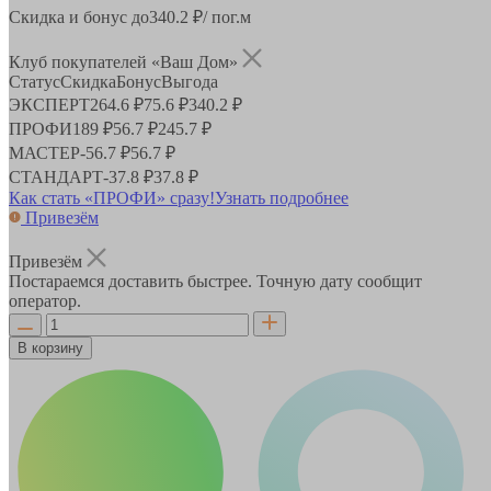
Скидка и бонус до
340.2
₽/ пог.м
Клуб покупателей «Ваш Дом»
Статус
Скидка
Бонус
Выгода
ЭКСПЕРТ
264.6 ₽
75.6 ₽
340.2 ₽
ПРОФИ
189 ₽
56.7 ₽
245.7 ₽
МАСТЕР
-
56.7 ₽
56.7 ₽
СТАНДАРТ
-
37.8 ₽
37.8 ₽
Как стать «ПРОФИ» сразу!
Узнать подробнее
Привезём
Привезём
Постараемся доставить быстрее. Точную дату сообщит
оператор.
В корзину