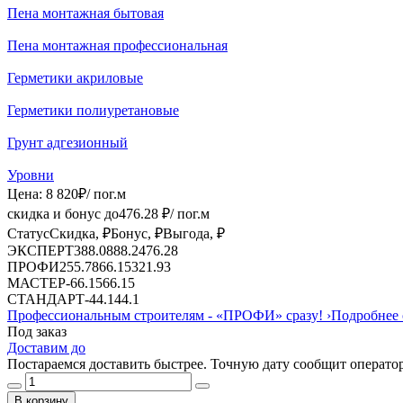
Пена монтажная бытовая
Пена монтажная профессиональная
Герметики акриловые
Герметики полиуретановые
Грунт адгезионный
Уровни
Цена:
8 820
₽
/ пог.м
скидка и бонус до
476.28
₽/ пог.м
Статус
Скидка, ₽
Бонус, ₽
Выгода, ₽
ЭКСПЕРТ
388.08
88.2
476.28
ПРОФИ
255.78
66.15
321.93
МАСТЕР
-
66.15
66.15
СТАНДАРТ
-
44.1
44.1
Профессиональным строителям -
«ПРОФИ»
сразу!
›
Подробнее 
Под заказ
Доставим до
Постараемся доставить быстрее. Точную дату сообщит оператор
В корзину