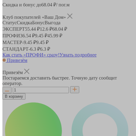
Скидка и бонус до
68.04
₽/ пог.м
Клуб покупателей «Ваш Дом»
Статус
Скидка
Бонус
Выгода
ЭКСПЕРТ
55.44 ₽
12.6 ₽
68.04 ₽
ПРОФИ
36.54 ₽
9.45 ₽
45.99 ₽
МАСТЕР
-
9.45 ₽
9.45 ₽
СТАНДАРТ
-
6.3 ₽
6.3 ₽
Как стать «ПРОФИ» сразу!
Узнать подробнее
Привезём
Привезём
Постараемся доставить быстрее. Точную дату сообщит
оператор.
В корзину