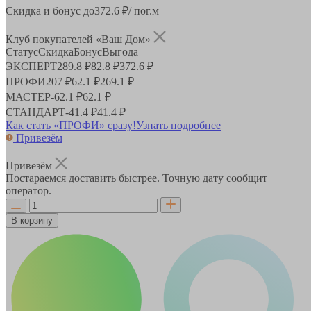
Скидка и бонус до
372.6
₽/ пог.м
Клуб покупателей «Ваш Дом»
Статус
Скидка
Бонус
Выгода
ЭКСПЕРТ
289.8 ₽
82.8 ₽
372.6 ₽
ПРОФИ
207 ₽
62.1 ₽
269.1 ₽
МАСТЕР
-
62.1 ₽
62.1 ₽
СТАНДАРТ
-
41.4 ₽
41.4 ₽
Как стать «ПРОФИ» сразу!
Узнать подробнее
Привезём
Привезём
Постараемся доставить быстрее. Точную дату сообщит
оператор.
В корзину