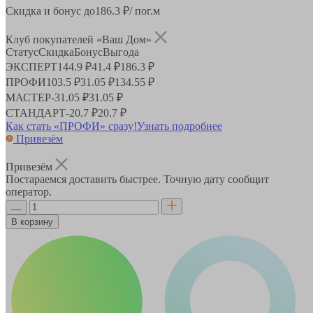
Скидка и бонус до
186.3
₽/ пог.м
Клуб покупателей «Ваш Дом»
Статус
Скидка
Бонус
Выгода
ЭКСПЕРТ
144.9 ₽
41.4 ₽
186.3 ₽
ПРОФИ
103.5 ₽
31.05 ₽
134.55 ₽
МАСТЕР
-
31.05 ₽
31.05 ₽
СТАНДАРТ
-
20.7 ₽
20.7 ₽
Как стать «ПРОФИ» сразу!
Узнать подробнее
Привезём
Привезём
Постараемся доставить быстрее. Точную дату сообщит
оператор.
В корзину