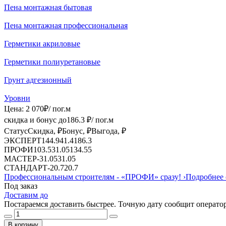
Пена монтажная бытовая
Пена монтажная профессиональная
Герметики акриловые
Герметики полиуретановые
Грунт адгезионный
Уровни
Цена:
2 070
₽
/ пог.м
скидка и бонус до
186.3
₽/ пог.м
Статус
Скидка, ₽
Бонус, ₽
Выгода, ₽
ЭКСПЕРТ
144.9
41.4
186.3
ПРОФИ
103.5
31.05
134.55
МАСТЕР
-
31.05
31.05
СТАНДАРТ
-
20.7
20.7
Профессиональным строителям -
«ПРОФИ»
сразу!
›
Подробнее 
Под заказ
Доставим до
Постараемся доставить быстрее. Точную дату сообщит оператор
В корзину