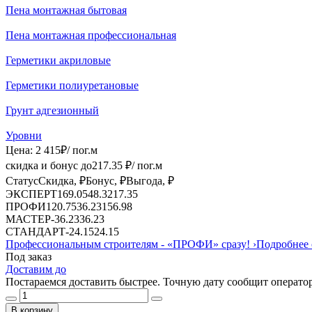
Пена монтажная бытовая
Пена монтажная профессиональная
Герметики акриловые
Герметики полиуретановые
Грунт адгезионный
Уровни
Цена:
2 415
₽
/ пог.м
скидка и бонус до
217.35
₽/ пог.м
Статус
Скидка, ₽
Бонус, ₽
Выгода, ₽
ЭКСПЕРТ
169.05
48.3
217.35
ПРОФИ
120.75
36.23
156.98
МАСТЕР
-
36.23
36.23
СТАНДАРТ
-
24.15
24.15
Профессиональным строителям -
«ПРОФИ»
сразу!
›
Подробнее 
Под заказ
Доставим до
Постараемся доставить быстрее. Точную дату сообщит оператор
В корзину