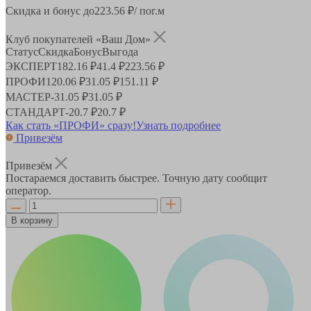
Скидка и бонус до
223.56
₽/ пог.м
Клуб покупателей «Ваш Дом»
Статус
Скидка
Бонус
Выгода
ЭКСПЕРТ
182.16 ₽
41.4 ₽
223.56 ₽
ПРОФИ
120.06 ₽
31.05 ₽
151.11 ₽
МАСТЕР
-
31.05 ₽
31.05 ₽
СТАНДАРТ
-
20.7 ₽
20.7 ₽
Как стать «ПРОФИ» сразу!
Узнать подробнее
Привезём
Привезём
Постараемся доставить быстрее. Точную дату сообщит
оператор.
В корзину