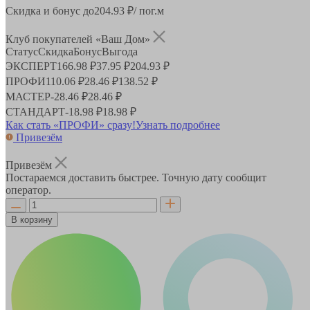
Скидка и бонус до
204.93
₽/ пог.м
Клуб покупателей «Ваш Дом»
Статус
Скидка
Бонус
Выгода
ЭКСПЕРТ
166.98 ₽
37.95 ₽
204.93 ₽
ПРОФИ
110.06 ₽
28.46 ₽
138.52 ₽
МАСТЕР
-
28.46 ₽
28.46 ₽
СТАНДАРТ
-
18.98 ₽
18.98 ₽
Как стать «ПРОФИ» сразу!
Узнать подробнее
Привезём
Привезём
Постараемся доставить быстрее. Точную дату сообщит
оператор.
В корзину