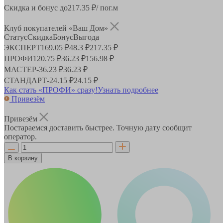
Скидка и бонус до
217.35
₽/ пог.м
Клуб покупателей «Ваш Дом»
Статус
Скидка
Бонус
Выгода
ЭКСПЕРТ
169.05 ₽
48.3 ₽
217.35 ₽
ПРОФИ
120.75 ₽
36.23 ₽
156.98 ₽
МАСТЕР
-
36.23 ₽
36.23 ₽
СТАНДАРТ
-
24.15 ₽
24.15 ₽
Как стать «ПРОФИ» сразу!
Узнать подробнее
Привезём
Привезём
Постараемся доставить быстрее. Точную дату сообщит
оператор.
В корзину