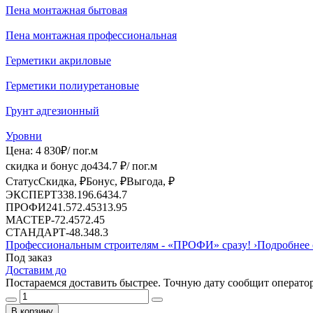
Пена монтажная бытовая
Пена монтажная профессиональная
Герметики акриловые
Герметики полиуретановые
Грунт адгезионный
Уровни
Цена:
4 830
₽
/ пог.м
скидка и бонус до
434.7
₽/ пог.м
Статус
Скидка, ₽
Бонус, ₽
Выгода, ₽
ЭКСПЕРТ
338.1
96.6
434.7
ПРОФИ
241.5
72.45
313.95
МАСТЕР
-
72.45
72.45
СТАНДАРТ
-
48.3
48.3
Профессиональным строителям -
«ПРОФИ»
сразу!
›
Подробнее 
Под заказ
Доставим до
Постараемся доставить быстрее. Точную дату сообщит оператор
В корзину